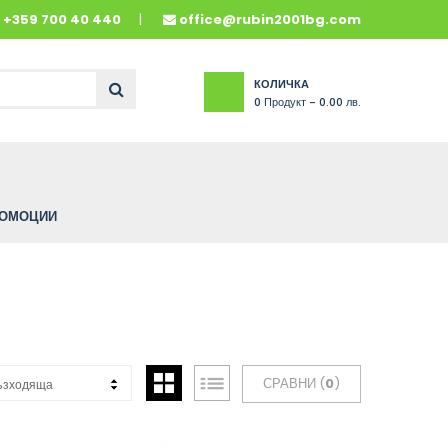
и
+359 700 40 440
office@rubin2001bg.com
КОЛИЧКА
0
Продукт -
0.00 лв.
ОМОЦИИ
СРАВНИ (
0
)
ъзходяща