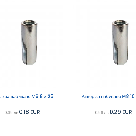
ави в
Добави в
ер за набиване М6 8 х 25
Анкер за набиване М8 10
Сравни
ичка
количка
0,18 EUR
0,29 EUR
0,35 лв
0,56 лв