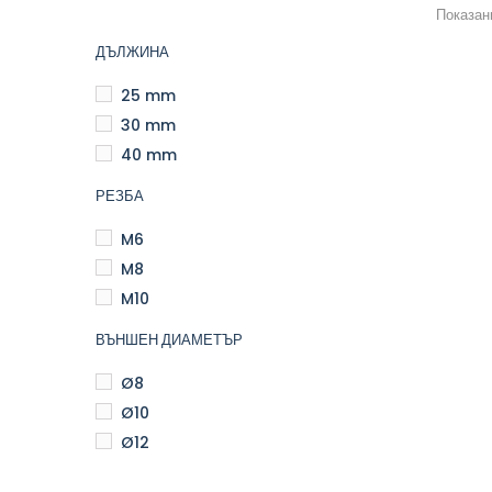
Показани
ДЪЛЖИНА
25 mm
30 mm
40 mm
РЕЗБА
M6
M8
M10
ВЪНШЕН ДИАМЕТЪР
Ø8
Ø10
Ø12