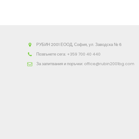
РУБИН 2001 ЕООД, София, ул. Заводска № 6
Позвънете сега:
+359 700 40 440
За запитвания и поръчки:
office@rubin2001bg.com