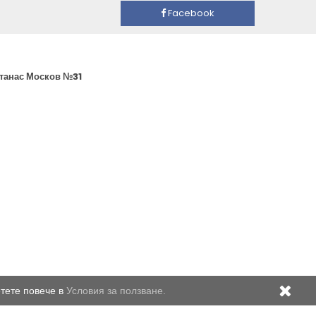
Facebook
Атанас Москов №31
етете повече в
Условия за ползване.