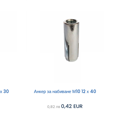
Добави в
 х 30
Анкер за набиване М10 12 х 40
Сравни
Сравни
количка
0,42 EUR
0,82 лв