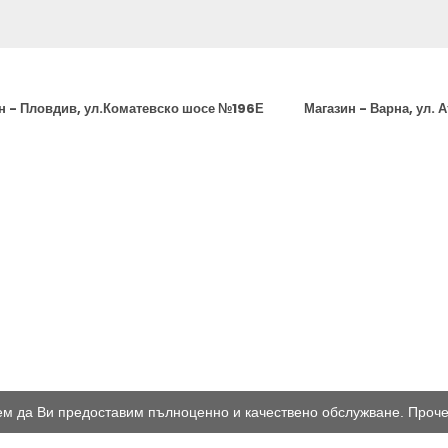
н - Пловдив, ул.Коматевско шосе №196Е
Магазин - Варна, ул. 
жем да Ви предоставим пълноценно и качествено обслужване. Проч