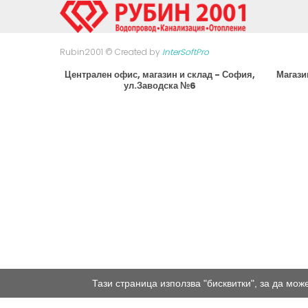
Rubin2001 © Created by
InterSoftPro
Централен офис, магазин и склад - София,
Магази
ул.Заводска №6
Тази страница използва "бисквитки", за да мо