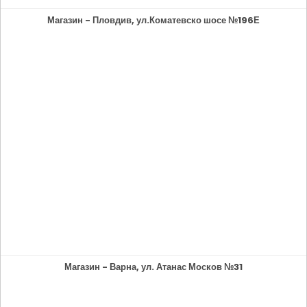
Магазин - Пловдив, ул.Коматевско шосе №196Е
Магазин - Варна, ул. Атанас Москов №31