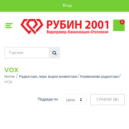
Вход
0
VOX
Home
Радиатори, лири, водни конвектори
Алуминиеви радиатори
VOX
Подреди по
СРАВНИ (
0
)
Цена: Възходяща