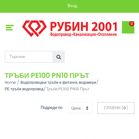
Вход
0
ТРЪБИ PE100 PN10 ПРЪТ
Home
Водопроводни тръби и фитинги, водомери
Тръби PE100 PN10 Прът
РЕ тръби водопровод
Подреди по
СРАВНИ (
0
)
Цена: Възходяща