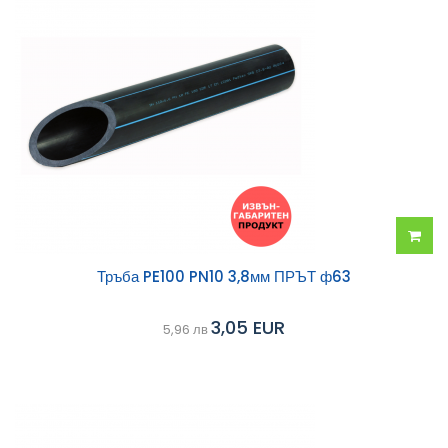
Добав
Тръба PE100 PN10 3,8мм ПРЪТ ф63
в
3,05 EUR
5,96 лв
колич