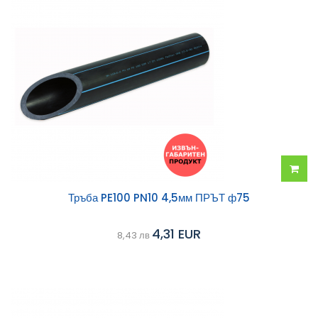
Добав
Тръба PE100 PN10 4,5мм ПРЪТ ф75
в
4,31 EUR
8,43 лв
колич