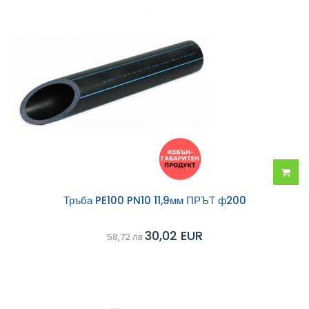
Добав
Тръба PE100 PN10 11,9мм ПРЪТ ф200
в
30,02 EUR
58,72 лв
колич