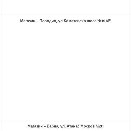
Магазин - Пловдив, ул.Коматевско шосе №196Е
Магазин - Варна, ул. Атанас Москов №31