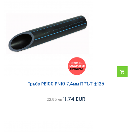
Добав
Тръба PE100 PN10 7,4мм ПРЪТ ф125
в
11,74 EUR
22,95 лв
колич