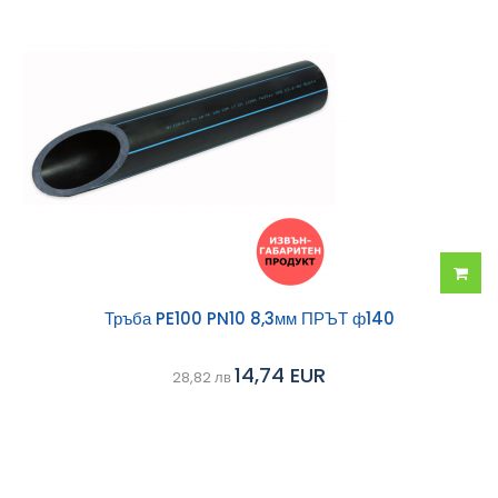
Добав
Тръба PE100 PN10 8,3мм ПРЪТ ф140
в
14,74 EUR
28,82 лв
колич