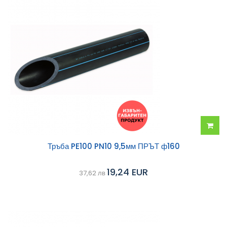
Добав
Тръба PE100 PN10 9,5мм ПРЪТ ф160
в
19,24 EUR
37,62 лв
колич