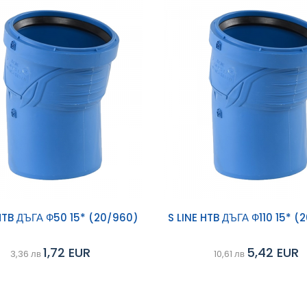
ави в
Добави в
 HTB ДЪГА Ф50 15* (20/960)
S LINE HTB ДЪГА Ф110 15* (
Сравни
ичка
количка
1,72 EUR
5,42 EUR
3,36 лв
10,61 лв