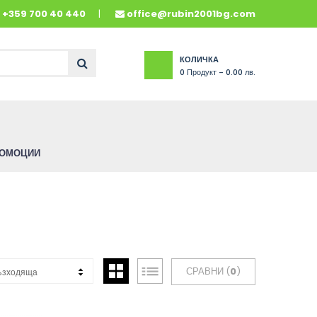
и
+359 700 40 440
office@rubin2001bg.com
КОЛИЧКА
0
Продукт -
0.00 лв.
ОМОЦИИ
СРАВНИ (
0
)
ъзходяща