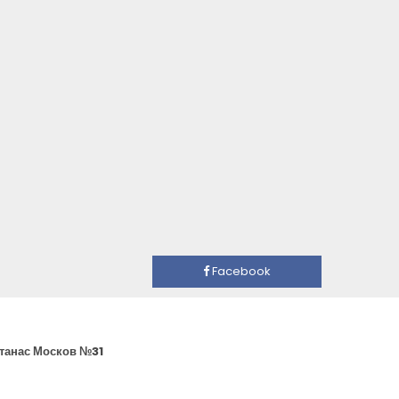
Facebook
Атанас Москов №31