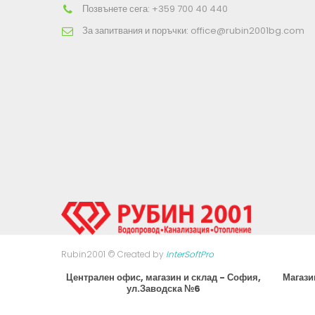
Позвънете сега:
+359 700 40 440
За запитвания и поръчки:
office@rubin2001bg.com
Rubin2001 © Created by
InterSoftPro
Централен офис, магазин и склад - София,
Магази
ул.Заводска №6