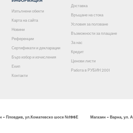
ИНФОРМАЦИЯ
Доставка
Изпълнени обекти
Връщане на стока
Карта на сайта
Условия за ползване
Новини
Възможности за плащане
Референции
За нас
Сертификати и декларации
Кредит
Бърз избор и изчисления
Ценови листи
Екип
Работа в РУБИН 2001
Контакти
н - Пловдив, ул.Коматевско шосе №196Е
Магазин - Варна, ул. 