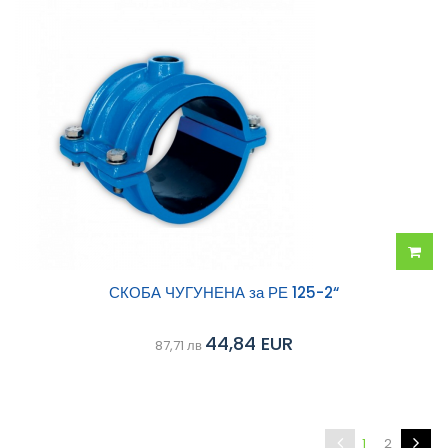
Добав
СКОБА ЧУГУНЕНА за РЕ 125-2“
в
44,84 EUR
87,71 лв
колич
1
2