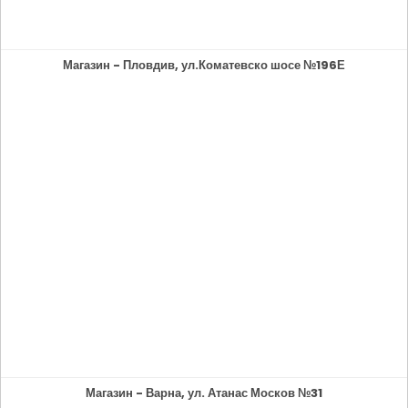
Магазин - Пловдив, ул.Коматевско шосе №196Е
Магазин - Варна, ул. Атанас Москов №31