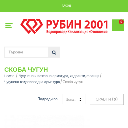
Вход
0
СКОБА ЧУГУН
Home
Чугунена и пожарна арматура, хидранти, фланци
Скоба чугун
Чугунена водопроводна арматура
Подреди по
СРАВНИ (
0
)
Цена: Възходяща