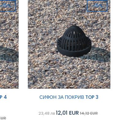
-15%
-15%
Добави в
P 4
СИФОН ЗА ПОКРИВ TOP 3
Сравни
Сравни
количка
12,01 EUR
23,48 лв
14,12 EUR
 EUR