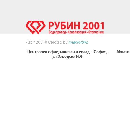
Rubin2001 © Created by
InterSoftPro
Централен офис, магазин и склад - София,
Магази
ул.Заводска №6