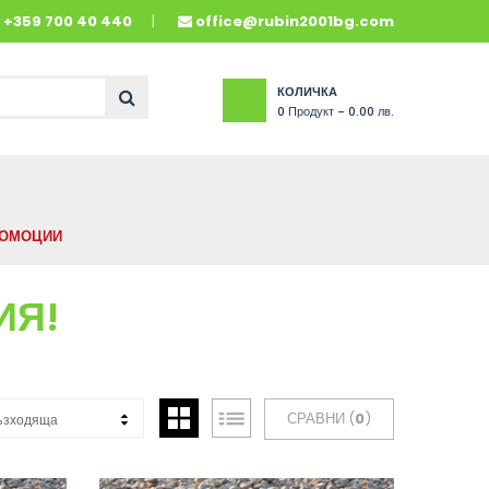
и
+359 700 40 440
office@rubin2001bg.com
КОЛИЧКА
0
Продукт -
0.00 лв.
ОМОЦИИ
ИЯ!
СРАВНИ (
0
)
ъзходяща