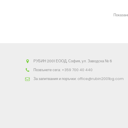
Показани
РУБИН 2001 ЕООД, София, ул. Заводска № 6
Позвънете сега:
+359 700 40 440
За запитвания и поръчки:
office@rubin2001bg.com