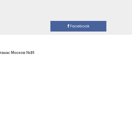
Facebook
Атанас Москов №31