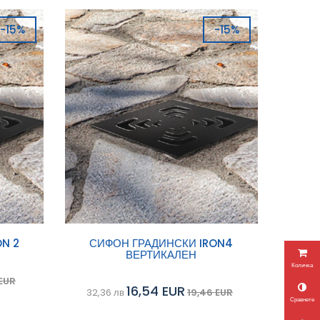
-15%
-15%
Добави в
N 2
СИФОН ГРАДИНСКИ IRON4
ВЕРТИКАЛЕН
Сравни
Сравни
количка
Количка
 EUR
16,54 EUR
32,36 лв
19,46 EUR
Сравнете