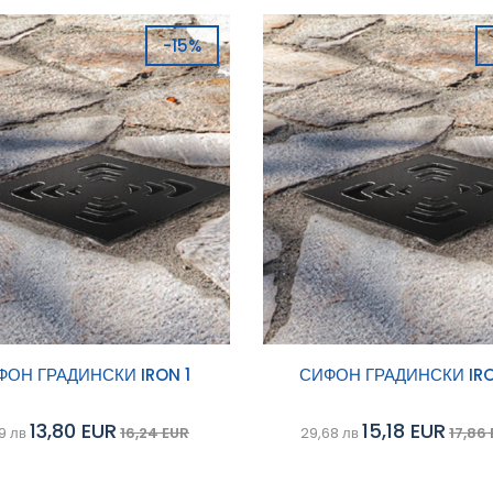
-15%
ави в
Добави в
ФОН ГРАДИНСКИ IRON 1
СИФОН ГРАДИНСКИ IRO
Сравни
ичка
количка
13,80 EUR
15,18 EUR
9 лв
16,24 EUR
29,68 лв
17,86