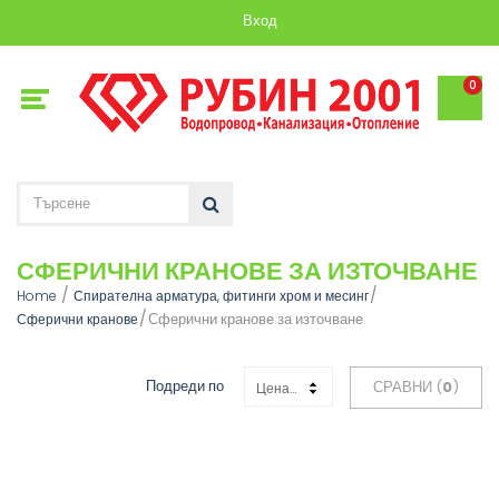
Вход
0
СФЕРИЧНИ КРАНОВЕ ЗА ИЗТОЧВАНЕ
Home
Спирателна арматура, фитинги хром и месинг
Сферични кранове за източване
Сферични кранове
Подреди по
СРАВНИ (
0
)
Цена: Възходяща