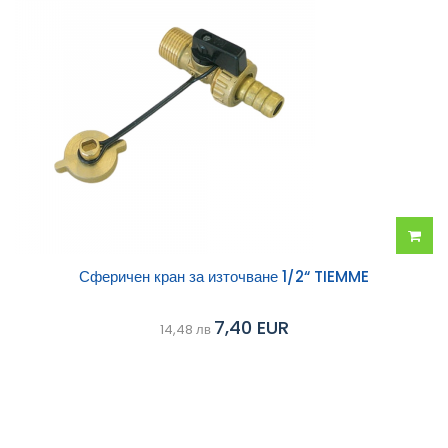
Добав
Сферичен кран за източване 1/2“ TIEMME
в
7,40 EUR
14,48 лв
колич