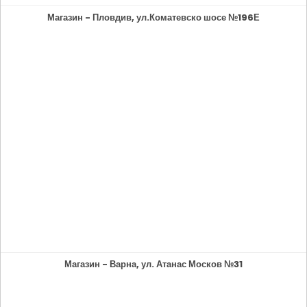
Магазин - Пловдив, ул.Коматевско шосе №196Е
Магазин - Варна, ул. Атанас Москов №31