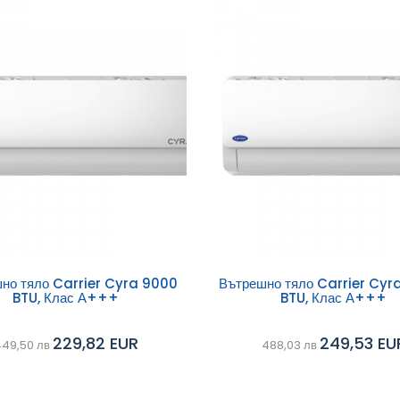
ави в
Добави в
но тяло Carrier Cyra 9000
Вътрешно тяло Carrier Cyr
BTU, Клас А+++
BTU, Клас А+++
Сравни
ичка
количка
229,82 EUR
249,53 EU
49,50 лв
488,03 лв