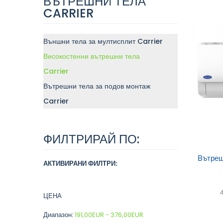
ВЪТРЕШНИ ТЕЛА
CARRIER
Външни тела за мултисплит Carrier
Високостенни вътрешни тела
Carrier
Вътрешни тела за подов монтаж
Carrier
ФИЛТРИРАЙ ПО:
Доб
Вътреш
АКТИВИРАНИ ФИЛТРИ:
кол
4
ЦЕНА
Диапазон:
191,00EUR - 376,00EUR