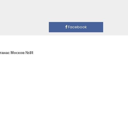
Facebook
Атанас Москов №31