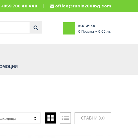
и
+359 700 40 440
office@rubin2001bg.com
КОЛИЧКА
0
Продукт -
0.00 лв.
ОМОЦИИ
СРАВНИ (
0
)
ъзходяща