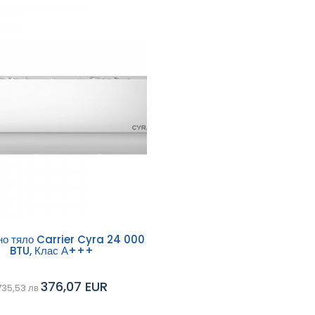
ави в
о тяло Carrier Cyra 24 000
BTU, Клас А+++
Сравни
ичка
376,07 EUR
735,53 лв