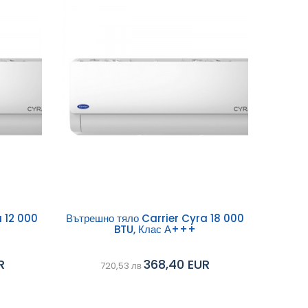
Добави в
a 12 000
Вътрешно тяло Carrier Cyra 18 000
BTU, Клас А+++
Сравни
Сравни
количка
R
368,40 EUR
720,53 лв