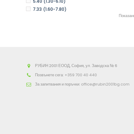
5.40 (1.30-6.10)
7.33 (1.60-7.80)
Показани
РУБИН 2001 ЕООД, София, ул. Заводска № 6
Позвънете сега:
+359 700 40 440
За запитвания и поръчки:
office@rubin2001bg.com