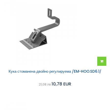
Добав
Кука стоманена двойно регулируема /EM-HOO.SD6.1/
в
10,78 EUR
21,08 лв
колич