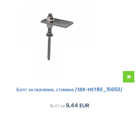
Добав
Болт за окачване, стомана /SEK-HST80_15650/
в
9,44 EUR
18,47 лв
колич