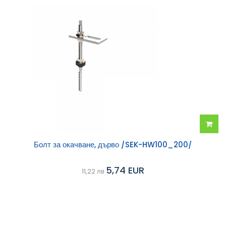
Добав
Болт за окачване, дърво /SEK-HW100_200/
в
5,74 EUR
11,22 лв
колич