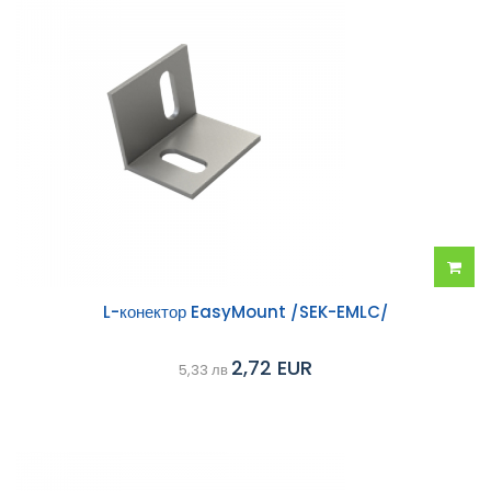
Добав
L-конектор EasyMount /SEK-EMLC/
в
2,72 EUR
5,33 лв
колич