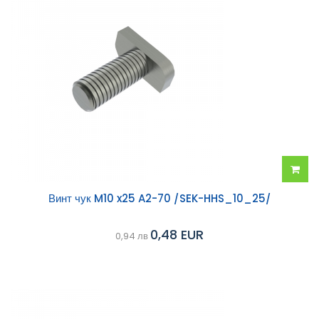
Добав
Винт чук M10 x25 A2-70 /SEK-HHS_10_25/
в
0,48 EUR
0,94 лв
колич