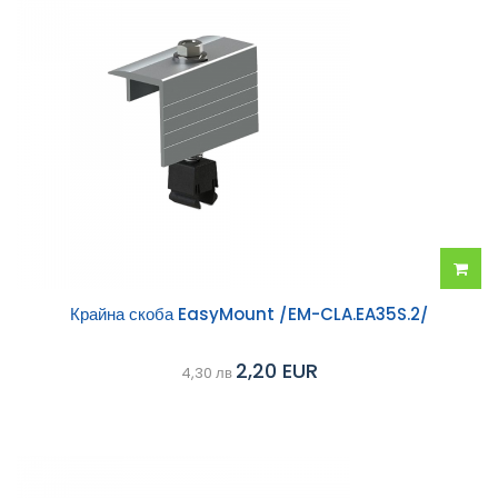
Добав
Крайна скоба EasyMount /EM-CLA.EA35S.2/
в
2,20 EUR
4,30 лв
колич