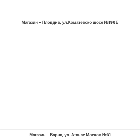
Магазин - Пловдив, ул.Коматевско шосе №196Е
Магазин - Варна, ул. Атанас Москов №31