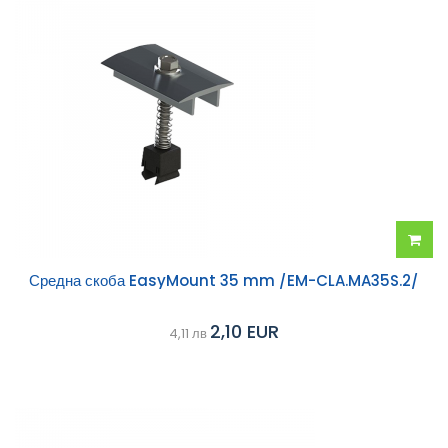
Добав
Средна скоба EasyMount 35 mm /EM-CLA.MA35S.2/
в
2,10 EUR
4,11 лв
колич