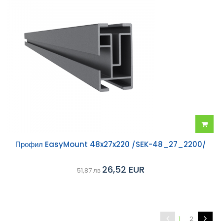
Добав
Профил EasyMount 48x27x220 /SEK-48_27_2200/
в
26,52 EUR
51,87 лв
колич
1
2