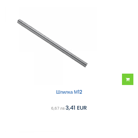
Добав
Шпилка М12
в
3,41 EUR
6,67 лв
колич