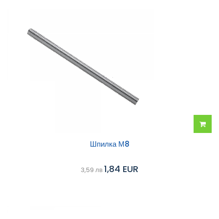
Добав
Шпилка М8
в
1,84 EUR
3,59 лв
колич