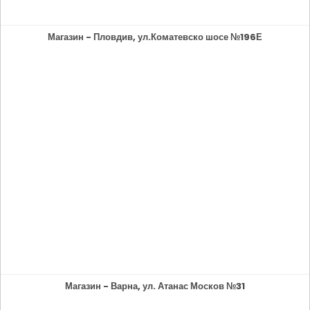
Магазин - Пловдив, ул.Коматевско шосе №196Е
Магазин - Варна, ул. Атанас Москов №31