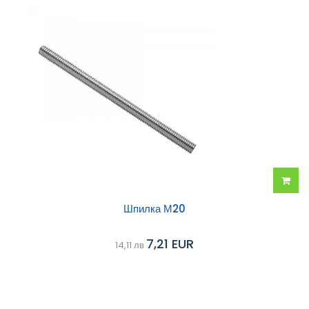
Добав
Шпилка М20
в
7,21 EUR
14,11 лв
колич