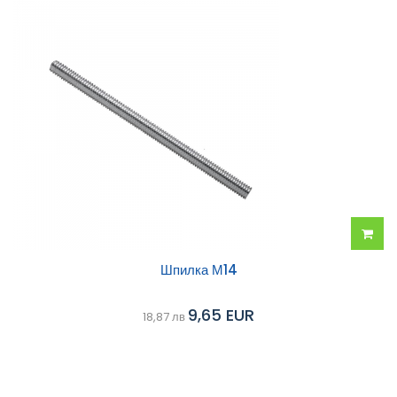
Добав
Шпилка М14
в
9,65 EUR
18,87 лв
колич