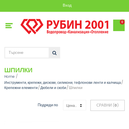
Вход
0
ШПИЛКИ
Home
Инструменти, крепежи, дискове, силикони, тефлонови ленти и калчища
Шпилки
Крепежни елементи
Дюбели и скоби
Подреди по
СРАВНИ (
0
)
Цена: Възходяща