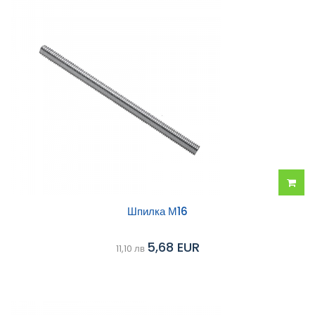
Добав
Шпилка М16
в
5,68 EUR
11,10 лв
колич