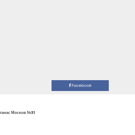
Facebook
Атанас Москов №31