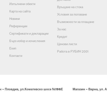
Изпълнени обекти
Връщане на стока
Карта на сайта
Условия за ползване
Новини
Възможности за плащане
Референции
За нас
Сертификати и декларации
Кредит
Бърз избор и изчисления
Ценови листи
Екип
Работа в РУБИН 2001
Контакти
н - Пловдив, ул.Коматевско шосе №196Е
Магазин - Варна, ул. 