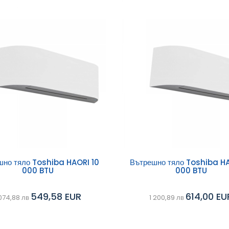
ави в
Добави в
шно тяло Toshiba HAORI 10
Вътрешно тяло Toshiba HA
000 BTU
000 BTU
Сравни
ичка
количка
549,58 EUR
614,00 EU
 074,88 лв
1 200,89 лв