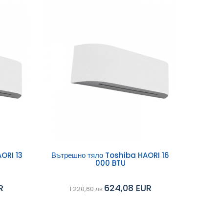
Добави в
ORI 13
Вътрешно тяло Toshiba HAORI 16
000 BTU
Сравни
Сравни
количка
R
624,08 EUR
1 220,60 лв