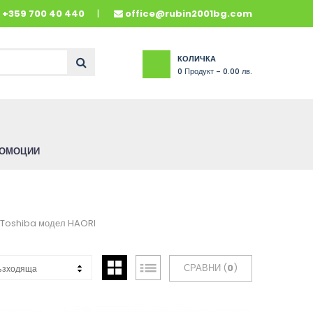
и
+359 700 40 440
office@rubin2001bg.com
КОЛИЧКА
0
Продукт -
0.00 лв.
ОМОЦИИ
 Toshiba модел HAORI
СРАВНИ (
0
)
ъзходяща