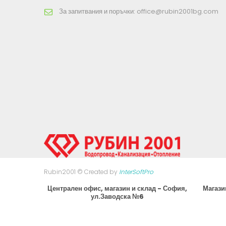
За запитвания и поръчки:
office@rubin2001bg.com
Rubin2001 © Created by
InterSoftPro
Централен офис, магазин и склад - София,
Магази
ул.Заводска №6