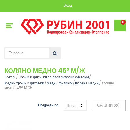
Вход
0
КОЛЯНО МЕДНО 45° М/Ж
Home
Тръби и фитинги за отоплителни системи
Коляно
Медни тръби и фитинги
Медни фитинги
Колена медни
медно 45° М/Ж
Подреди по
СРАВНИ (
0
)
Цена: Възходяща