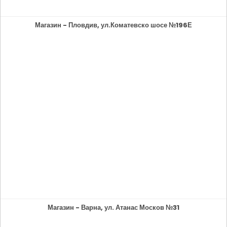
Магазин - Пловдив, ул.Коматевско шосе №196Е
Магазин - Варна, ул. Атанас Москов №31