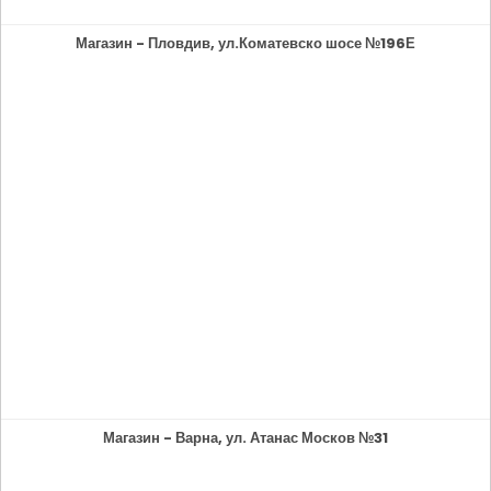
Магазин - Пловдив, ул.Коматевско шосе №196Е
Магазин - Варна, ул. Атанас Москов №31