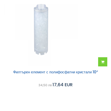
Добав
Филтърен елемент с полифосфатни кристали 10“
в
17,64 EUR
34,50 лв
колич