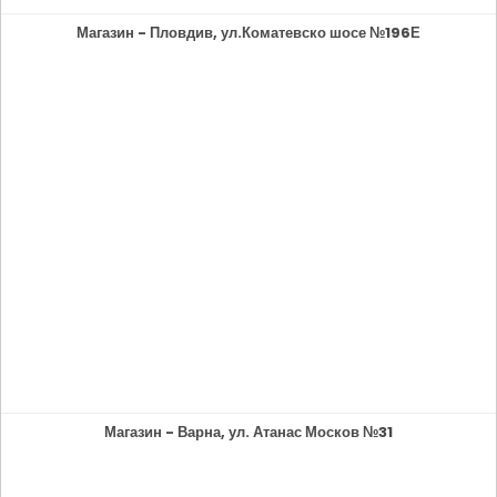
Магазин - Пловдив, ул.Коматевско шосе №196Е
Магазин - Варна, ул. Атанас Москов №31