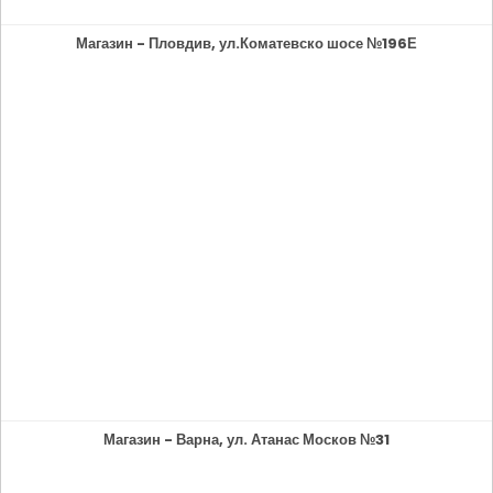
Магазин - Пловдив, ул.Коматевско шосе №196Е
Магазин - Варна, ул. Атанас Москов №31