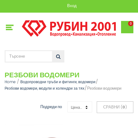
Вход
0
РЕЗБОВИ ВОДОМЕРИ
Home
Водопроводни тръби и фитинги, водомери
Резбови водомери
Резбови водомери, модули и холендри за тях
Подреди по
СРАВНИ (
0
)
Цена: Възходяща