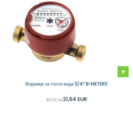
Добав
Водомер за топла вода 3/4“ B-METERS
в
21,64 EUR
42,32 лв
колич