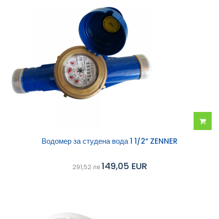
Добав
Водомер за студена вода 1 1/2“ ZENNER
в
149,05 EUR
291,52 лв
колич