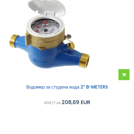
Добав
Водомер за студена вода 2“ B-METERS
в
208,69 EUR
408,17 лв
колич