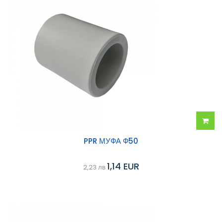
Добав
PPR МУФА Ф50
в
1,14 EUR
2,23 лв
колич