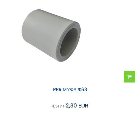
Добав
PPR МУФА Ф63
в
2,30 EUR
4,51 лв
колич