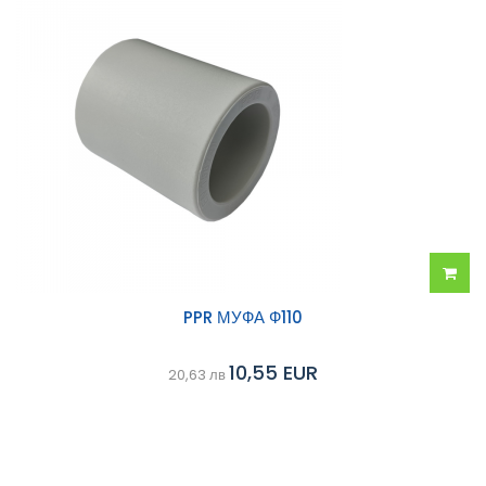
Добав
PPR МУФА Ф110
в
10,55 EUR
20,63 лв
колич