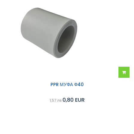
Добав
PPR МУФА Ф40
в
0,80 EUR
1,57 лв
колич