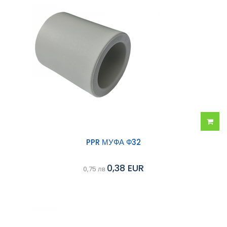
Добав
PPR МУФА Ф32
в
0,38 EUR
0,75 лв
колич