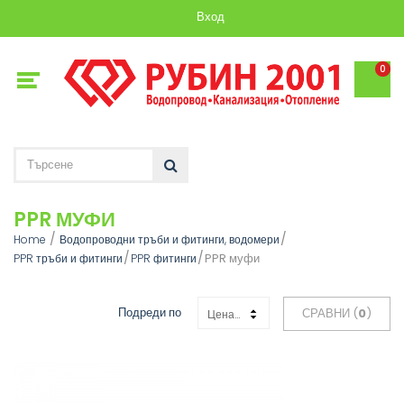
Вход
0
PPR МУФИ
Home
Водопроводни тръби и фитинги, водомери
PPR муфи
PPR тръби и фитинги
PPR фитинги
Подреди по
СРАВНИ (
0
)
Цена: Възходяща