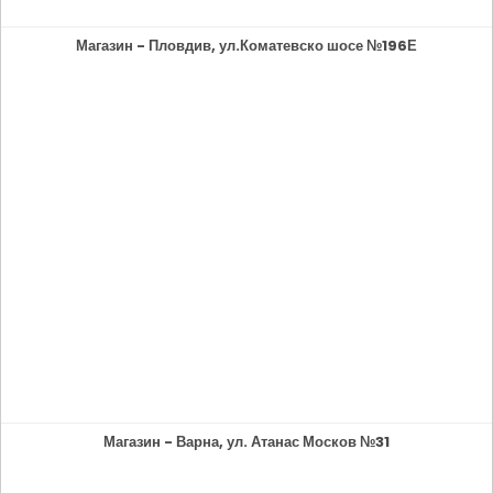
Магазин - Пловдив, ул.Коматевско шосе №196Е
Магазин - Варна, ул. Атанас Москов №31