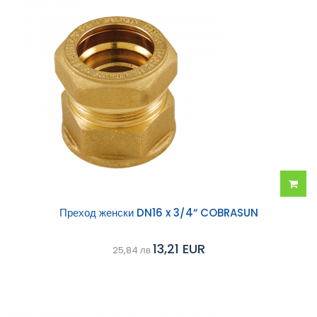
Добав
Преход женски DN16 x 3/4“ COBRASUN
в
13,21 EUR
25,84 лв
колич