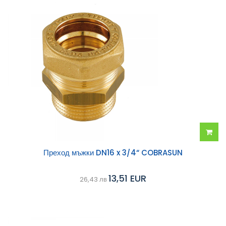
Добав
Преход мъжки DN16 x 3/4“ COBRASUN
в
13,51 EUR
26,43 лв
колич