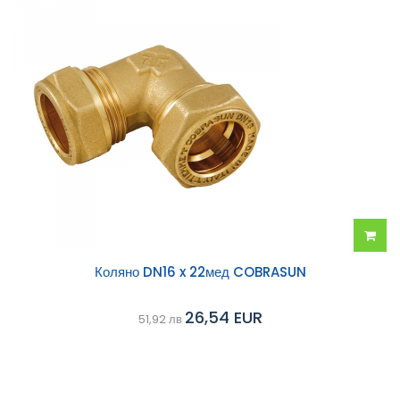
Добав
Коляно DN16 x 22мед COBRASUN
в
26,54 EUR
51,92 лв
колич