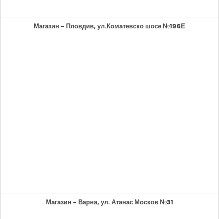
Магазин - Пловдив, ул.Коматевско шосе №196Е
Магазин - Варна, ул. Атанас Москов №31