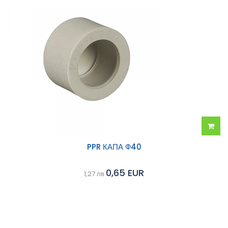
Добав
PPR КАПА Ф40
в
0,65 EUR
1,27 лв
колич