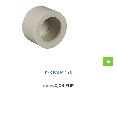
Добав
PPR КАПА Ф20
в
0,08 EUR
0,16 лв
колич