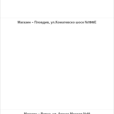
Магазин - Пловдив, ул.Коматевско шосе №196Е
Магазин - Варна, ул. Атанас Москов №31