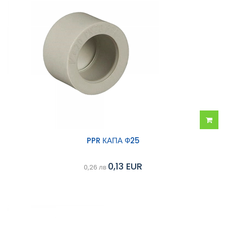
Добав
PPR КАПА Ф25
в
0,13 EUR
0,26 лв
колич