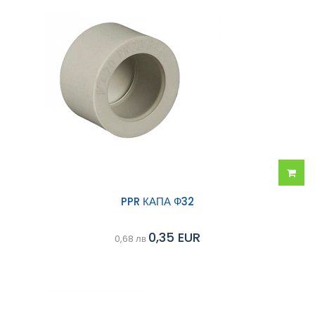
Добав
PPR КАПА Ф32
в
0,35 EUR
0,68 лв
колич