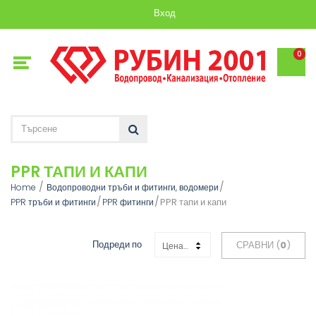
Вход
0
PPR ТАПИ И КАПИ
Home
Водопроводни тръби и фитинги, водомери
PPR тапи и капи
PPR тръби и фитинги
PPR фитинги
Подреди по
СРАВНИ (
0
)
Цена: Възходяща