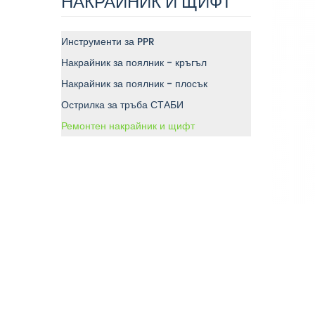
НАКРАЙНИК И ЩИФТ
Инструменти за PPR
Накрайник за поялник - кръгъл
Накрайник за поялник - плосък
Острилка за тръба СТАБИ
Ремонтен накрайник и щифт
Доб
кол