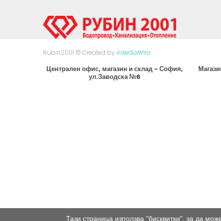
Rubin2001 © Created by
InterSoftPro
Централен офис, магазин и склад - София,
Магази
ул.Заводска №6
Тази страница използва "бисквитки", за да мо