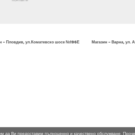
н - Пловдив, ул.Коматевско шосе №196Е
Магазин - Варна, ул. 
жем да Ви предоставим пълноценно и качествено обслужване. Проч