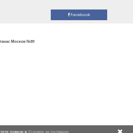
Facebook
Атанас Москов №31
етете повече в
Условия за ползване.