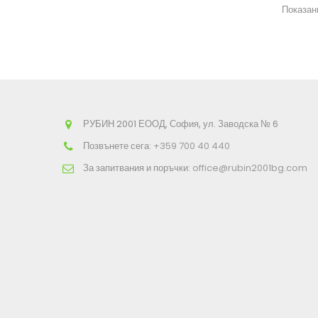
Показани
РУБИН 2001 ЕООД, София, ул. Заводска № 6
Позвънете сега:
+359 700 40 440
За запитвания и поръчки:
office@rubin2001bg.com