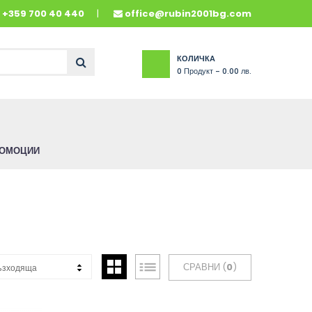
и
+359 700 40 440
office@rubin2001bg.com
КОЛИЧКА
0
Продукт -
0.00 лв.
ОМОЦИИ
СРАВНИ (
0
)
ъзходяща