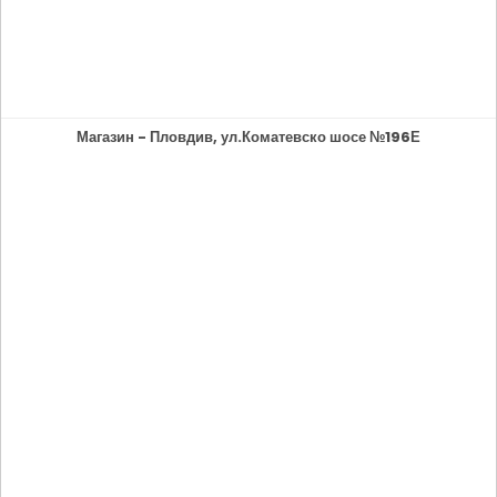
Магазин - Пловдив, ул.Коматевско шосе №196Е