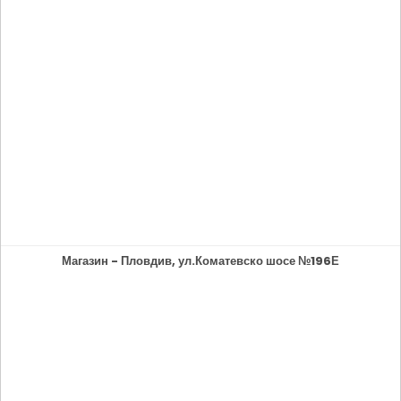
Магазин - Пловдив, ул.Коматевско шосе №196Е