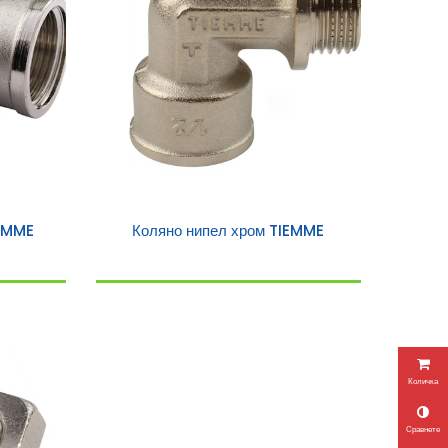
IEMME
Коляно нипел хром TIEMME
Количка
Сравнете