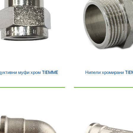
дуктивни муфи хром TIEMME
Нипели хромирани TI