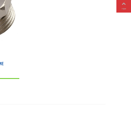
горе
ME