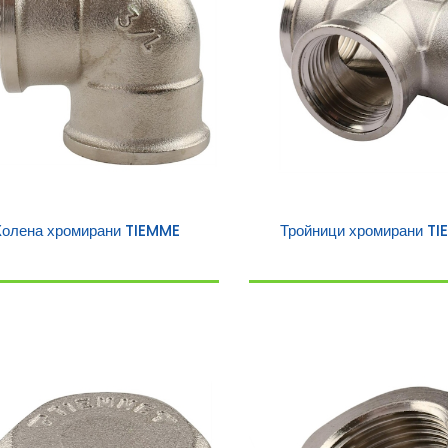
Колена хромирани TIEMME
Тройници хромирани T