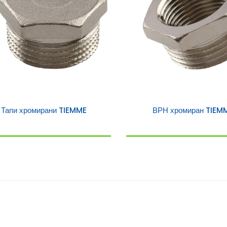
Тапи хромирани TIEMME
ВРН хромиран TIEM