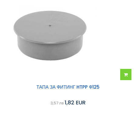
Добав
ТАПА ЗА ФИТИНГ HTPP Ф125
в
1,82 EUR
3,57 лв
колич