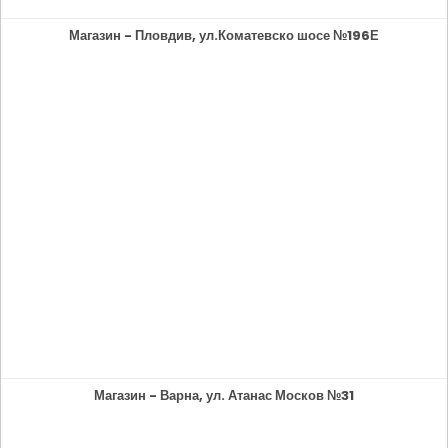
Магазин - Пловдив, ул.Коматевско шосе №196Е
Магазин - Варна, ул. Атанас Москов №31