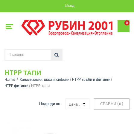
Вход
0
HTPP ТАПИ
Home
Канализация, шахти, сифони
HTPP тръби и фитинги
HTPP тапи
HTPP фитинги
Подреди по
СРАВНИ (
0
)
Цена: Възходяща