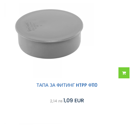
Добав
ТАПА ЗА ФИТИНГ HTPP Ф110
в
1,09 EUR
2,14 лв
колич