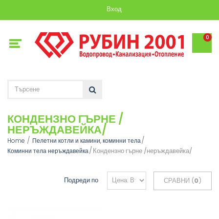
Вход
0
КОНДЕНЗНО ГЪРНЕ /
НЕРЪЖДАВЕЙКА/
Home
Пелетни котли и камини, коминни тела
Кондензно гърне /неръждавейка/
Коминни тела неръждавейка
Подреди по
СРАВНИ (
0
)