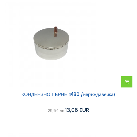
Добав
КОНДЕНЗНО ГЪРНЕ Ф180 /неръждавейка/
в
13,06 EUR
25,54 лв
колич