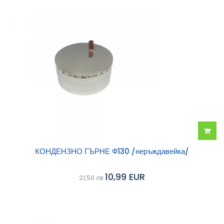
Добав
КОНДЕНЗНО ГЪРНЕ Ф130 /неръждавейка/
в
10,99 EUR
21,50 лв
колич