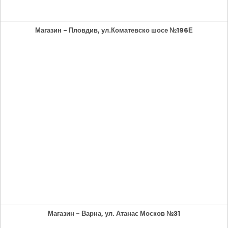
Магазин - Пловдив, ул.Коматевско шосе №196Е
Магазин - Варна, ул. Атанас Москов №31