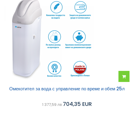
Добав
Омекотител за вода с управление по време и обем 25л
в
704,35 EUR
1 377,59 лв
колич