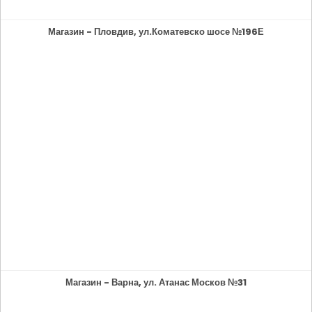
Магазин - Пловдив, ул.Коматевско шосе №196Е
Магазин - Варна, ул. Атанас Москов №31