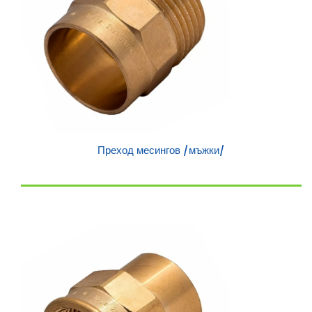
Преход месингов /мъжки/