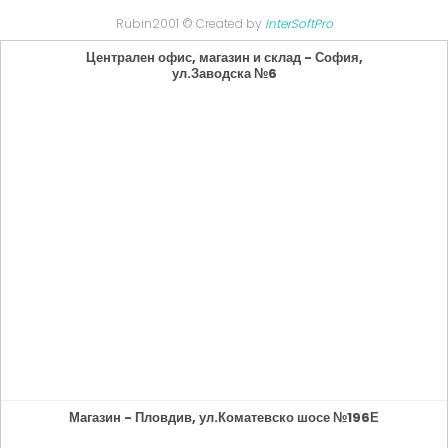
Rubin2001 © Created by
InterSoftPro
Централен офис, магазин и склад - София,
ул.Заводска №6
Магазин - Пловдив, ул.Коматевско шосе №196Е