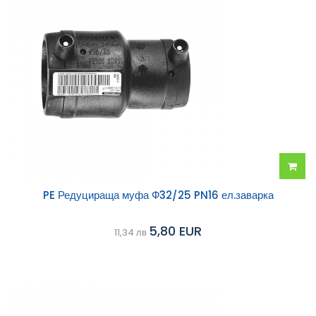
Добав
PE Редуцираща муфа Ф32/25 PN16 ел.заварка
в
5,80 EUR
11,34 лв
колич