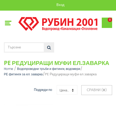
Вход
0
PE РЕДУЦИРАЩИ МУФИ ЕЛ.ЗАВАРКА
Home
Водопроводни тръби и фитинги, водомери
PE Редуциращи муфи ел.заварка
РЕ фитинги за ел. заварка
Подреди по
СРАВНИ (
0
)
Цена: Възходяща