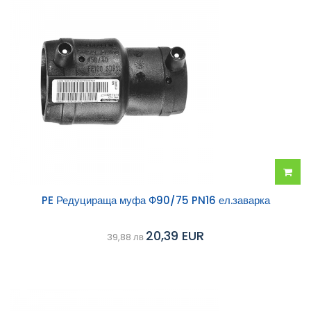
Добав
PE Редуцираща муфа Ф90/75 PN16 ел.заварка
в
20,39 EUR
39,88 лв
колич