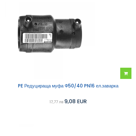
Добав
PE Редуцираща муфа Ф50/40 PN16 ел.заварка
в
9,08 EUR
17,77 лв
колич