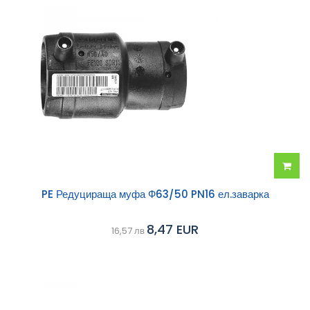
Добав
PE Редуцираща муфа Ф63/50 PN16 ел.заварка
в
8,47 EUR
16,57 лв
колич