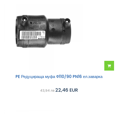
Добав
PE Редуцираща муфа Ф110/90 PN16 ел.заварка
в
22,46 EUR
43,94 лв
колич