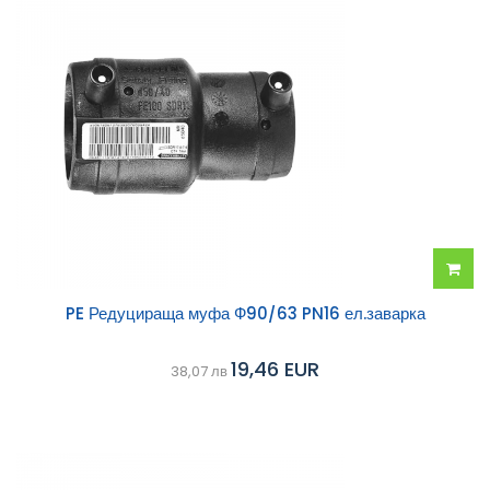
Добав
PE Редуцираща муфа Ф90/63 PN16 ел.заварка
в
19,46 EUR
38,07 лв
колич