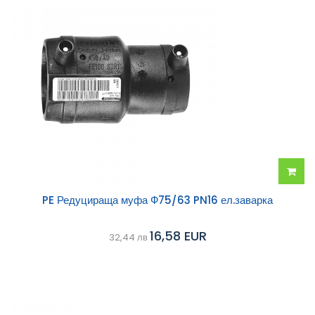
Добав
PE Редуцираща муфа Ф75/63 PN16 ел.заварка
в
16,58 EUR
32,44 лв
колич