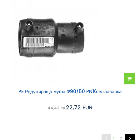
Добав
PE Редуцираща муфа Ф90/50 PN16 ел.заварка
в
22,72 EUR
44,43 лв
колич
1
2