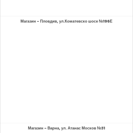
Магазин - Пловдив, ул.Коматевско шосе №196Е
Магазин - Варна, ул. Атанас Москов №31