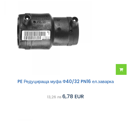
Добав
PE Редуцираща муфа Ф40/32 PN16 ел.заварка
в
6,78 EUR
13,26 лв
колич