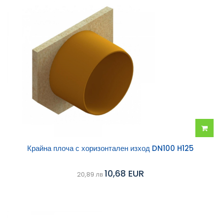
Добав
Крайна плоча с хоризонтален изход DN100 H125
в
10,68 EUR
20,89 лв
колич