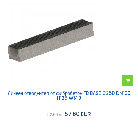
Добав
Линеен отводнител от фибробетон FB BASE C250 DN100
H125 W140
в
57,60 EUR
112,66 лв
колич