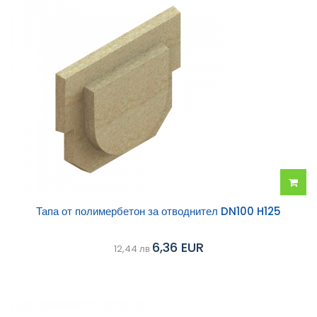
Добав
Тапа от полимербетон за отводнител DN100 H125
в
6,36 EUR
12,44 лв
колич