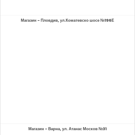
Магазин - Пловдив, ул.Коматевско шосе №196Е
Магазин - Варна, ул. Атанас Москов №31