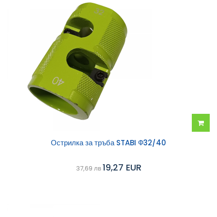
Добав
Острилка за тръба STABI Ф32/40
в
19,27 EUR
37,69 лв
колич