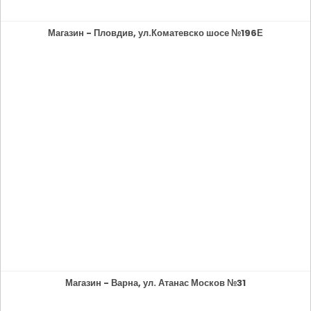
Магазин - Пловдив, ул.Коматевско шосе №196Е
Магазин - Варна, ул. Атанас Москов №31