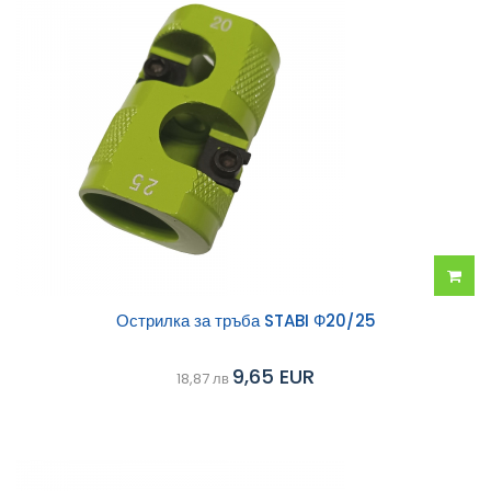
Добав
Острилка за тръба STABI Ф20/25
в
9,65 EUR
18,87 лв
колич