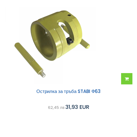
Добав
Острилка за тръба STABI Ф63
в
31,93 EUR
62,45 лв
колич