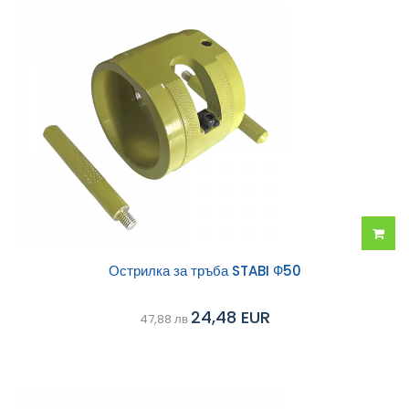
Добав
Острилка за тръба STABI Ф50
в
24,48 EUR
47,88 лв
колич