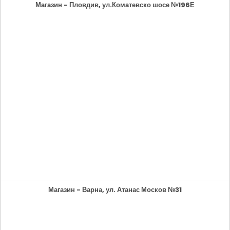
Магазин - Пловдив, ул.Коматевско шосе №196Е
Магазин - Варна, ул. Атанас Москов №31