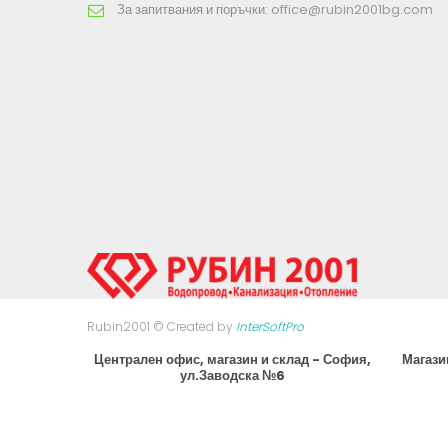
За запитвания и поръчки:
office@rubin2001bg.com
Rubin2001 © Created by
InterSoftPro
Централен офис, магазин и склад - София,
Магази
ул.Заводска №6