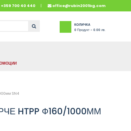
и
+359 700 40 440
office@rubin2001bg.com
КОЛИЧКА
0
Продукт -
0.00 лв.
ОМОЦИИ
000мм SN4
ЧЕ HTPP Ф160/1000ММ