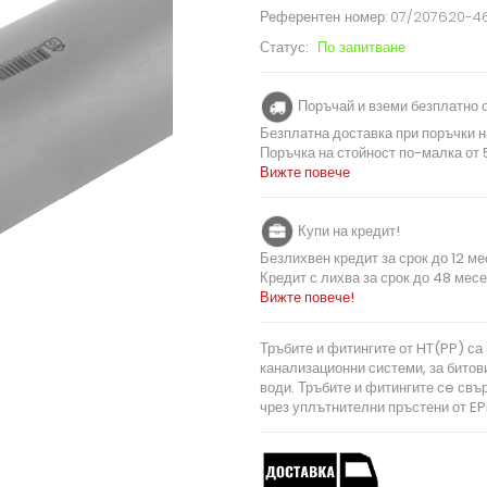
Референтен номер:
07/207620-4
Статус:
По запитване
Поръчай и вземи безплатно о
Безплатна доставка при поръчки н
Поръчка на стойност по-малка от 5
Вижте повече
Купи на кредит!
Безлихвен кредит за срок до 12 ме
Кредит с лихва за срок до 48 месе
Вижте повече!
Тръбите и фитингите от HT(PP) са
канализационни системи, за битов
води. Тръбите и фитингите сe свъ
чрез уплътнителни пръстени от EP