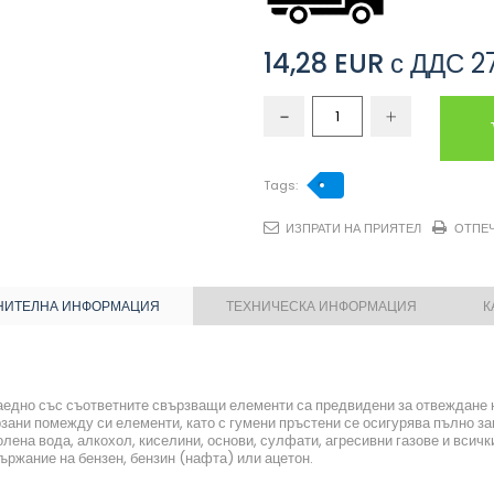
14,28 EUR
с ДДС
2
Tags:
ИЗПРАТИ НА ПРИЯТЕЛ
ОТПЕ
НИТЕЛНА ИНФОРМАЦИЯ
ТЕХНИЧЕСКА ИНФОРМАЦИЯ
К
заедно със съответните свързващи елементи са предвидени за отвеждане 
ани помежду си елементи, като с гумени пръстени се осигурява пълно зап
лена вода, алкохол, киселини, основи, сулфати, агресивни газове и всичк
ържание на бензен, бензин (нафта) или ацетон.