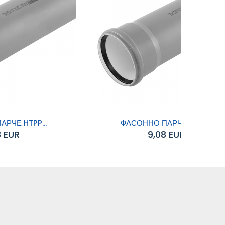
РЧЕ HTPP...
ФАСОННО ПАРЧЕ HTPP...
8 EUR
9,08 EUR
Добавяне към
количката