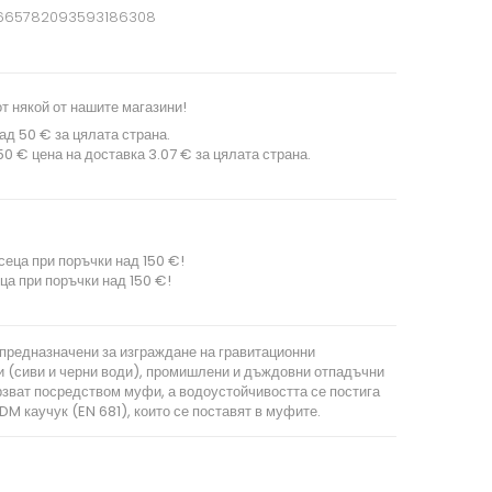
665782093593186308
т някой от нашите магазини!
ад 50 € за цялата страна.
0 € цена на доставка 3.07 € за цялата страна.
сеца при поръчки над 150 €!
ца при поръчки над 150 €!
 предназначени за изграждане на гравитационни
и (сиви и черни води), промишлени и дъждовни отпадъчни
рзват посредством муфи, а водоустойчивостта се постига
DM каучук (EN 681), които се поставят в муфите.