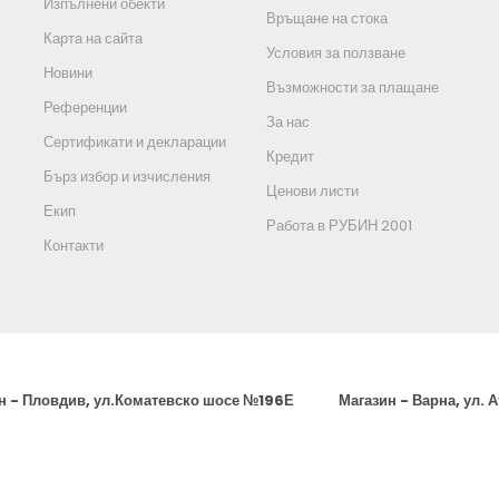
Изпълнени обекти
Връщане на стока
Карта на сайта
Условия за ползване
Новини
Възможности за плащане
Референции
За нас
Сертификати и декларации
Кредит
Бърз избор и изчисления
Ценови листи
Екип
Работа в РУБИН 2001
Контакти
н - Пловдив, ул.Коматевско шосе №196Е
Магазин - Варна, ул. 