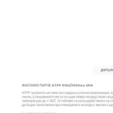
ДОПЪЛ
ФАСОННО ПАРЧЕ HTPP Ф160/1000мм SN4
HTPP тръбните системи за сградна и улична канализация, 
лесно, а свързването им се осъществява посредством свърз
температури до + 90С. Устойчиви са на въздействието на со
да бъдат използвани при отвеждането на води с високо съд