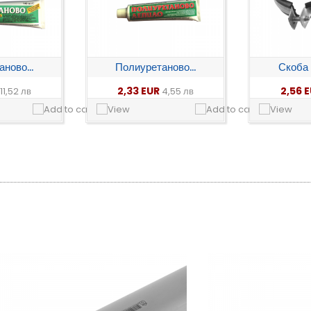
ново...
Полиуретаново...
Скоба с
2,33 EUR
2,56 
11,52 лв
4,55 лв