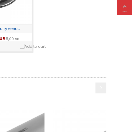
горе
 гумено...
EUR
5,00 лв