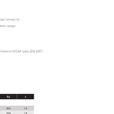
ове течности
ивна среда
тени от EFDM гума (EN 681)