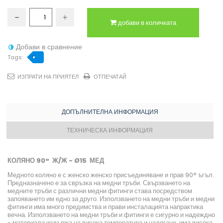
добави в количката
Добави в сравнение
Tags:
ИЗПРАТИ НА ПРИЯТЕЛ
ОТПЕЧАТАЙ
ДОПЪЛНИТЕЛНА ИНФОРМАЦИЯ
ТЕХНИЧЕСКА ИНФОРМАЦИЯ
КОЛЯНО 90° Ж/Ж - Ø15 МЕД
Медното коляно е с женско женско присъединяване и прав 90° ъгъл.
Предназначено е за свръзка на медни тръби. Свързването на
медните тръби с различни медни фитинги става посредством
запояването им едно за друго. Използването на медни тръби и медни
фитинги има много предимства и прави инсталацията напрактика
вечна. Използването на медни тръби и фитинги е сигурно и надеждно
- материала издържа на висока температура и налягане, има висока