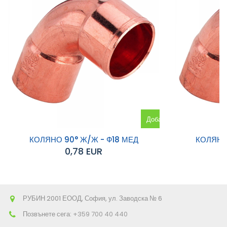
Добавяне
към
КОЛЯНО 90° Ж/Ж - Ф18 МЕД
КОЛЯНО
0,78 EUR
количката
РУБИН 2001 ЕООД, София, ул. Заводска № 6
Позвънете сега:
+359 700 40 440