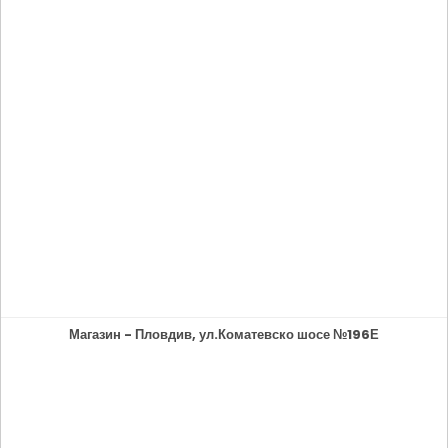
Магазин - Пловдив, ул.Коматевско шосе №196Е