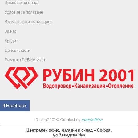
Връщане на стока
Условия за ползване
Възможности за плащане
За нас
Кредит
Ценови листи
Работа в РУБИН 2001
Facebook
Rubin2001 © Created by
InterSoftPro
Централен офис, магазин и склад - София,
ул.Заводска №6