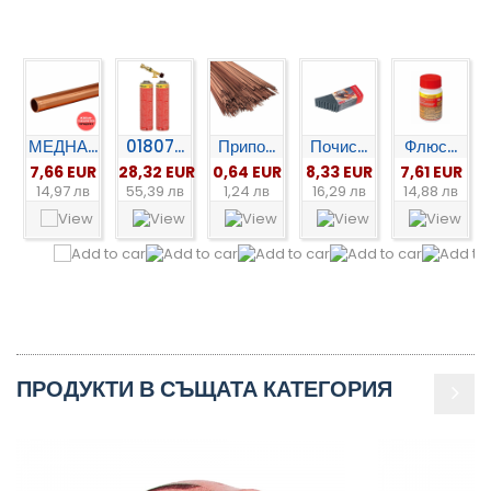
МЕДНА...
01807...
Припо...
Почис...
Флюс...
7,66 EUR
28,32 EUR
0,64 EUR
8,33 EUR
7,61 EUR
14,97 лв
55,39 лв
1,24 лв
16,29 лв
14,88 лв
ПРОДУКТИ В СЪЩАТА КАТЕГОРИЯ