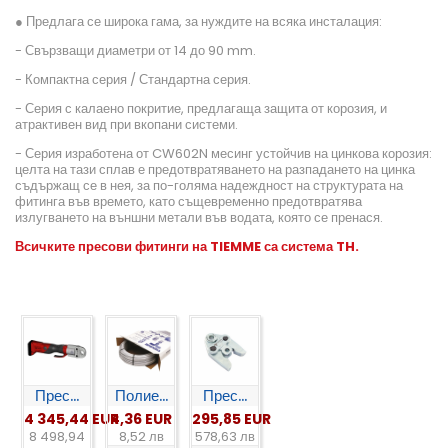
● Предлага се широка гама, за нуждите на всяка инсталация:
- Свързващи диаметри от 14 до 90 mm.
- Компактна серия / Стандартна серия.
- Серия с калаено покритие, предлагаща защита от корозия, и
атрактивен вид при вкопани системи.
- Серия изработена от CW602N месинг устойчив на цинкова корозия:
целта на тази сплав е предотвратяването на разпадането на цинка
съдържащ се в нея, за по-голяма надеждност на структурата на
фитинга във времето, като същевременно предотвратява
излугването на външни метали във водата, която се пренася.
Всичките пресови фитинги на TIEMME
са система TH
.
Прес...
Полие...
Прес...
4 345,44 EUR
4,36 EUR
295,85 EUR
8 498,94
8,52 лв
578,63 лв