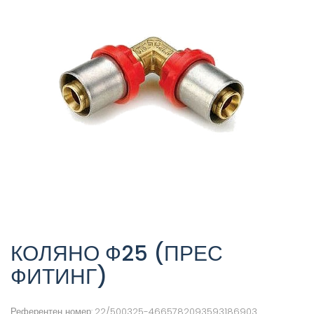
КОЛЯНО Ф25 (ПРЕС
ФИТИНГ)
Референтен номер:
22/500325-4665782093593186903