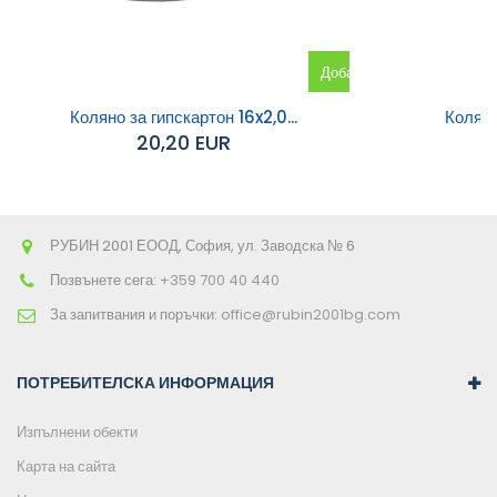
Добавяне
към
Коляно за гипскартон 16x2,0...
Коляно
20,20 EUR
количката
РУБИН 2001 ЕООД, София, ул. Заводска № 6
Позвънете сега:
+359 700 40 440
За запитвания и поръчки:
office@rubin2001bg.com
ПОТРЕБИТЕЛСКА ИНФОРМАЦИЯ
Изпълнени обекти
Карта на сайта