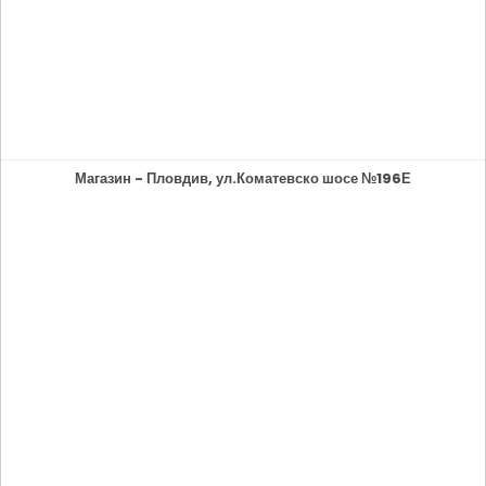
Магазин - Пловдив, ул.Коматевско шосе №196Е