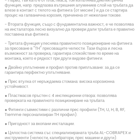
- Първо, тъй като е от пластмаса, той изпълнява диелектрична
функция, напр. предпазва вътрешния алуминиев слой на тръбата да
влезе в контакт с тялото на фитинга (от месинг) и да се стартира
процес на галванична корозия, причинена от нежелани токове.
- Втората функция, също с фундаментална важност, е че позволява
на инсталатора лесно визуално да провери дали тръбата е правилно
поставена във фитинга.
- Третата функция улеснява правилното позициониране на фитинга
за пресоване в "TH" пресоващите челюсти. Тази бърза и лесна
възможност за проверка, гарантира спокойствие по време на
монтажа, което е рядкост при други видове фитинги.
● Двойно уплътнение и профил против приплъзване: за да се
гарантира перфектно уплътняване.
● Прес втулка от неръждаема стомана: висока корозионна
устойчивост.
● Пластмасов пръстен с 4 инспекционни отвора: позволява
проверката на правилното позициониране на тръбата.
● Фитинги съвместими с различни прес профили (TH, U, H, B, RF,
Tiemme персонализиран TH профил).
● Пригодност за вкопани инсталации.
● Цялостна система със специализираната тръба AL-COBRAPEX и
инструменти (челюсти, калибратори, прес машини и други).