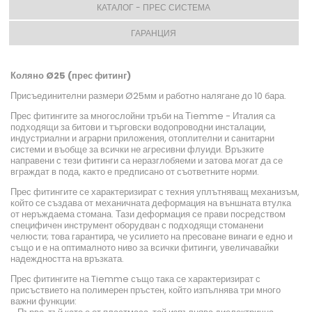
КАТАЛОГ - ПРЕС СИСТЕМА
ГАРАНЦИЯ
Коляно Ø25 (прес фитинг)
Присъединителни размери Ø25мм и работно налягане до 10 бара.
Прес фитингите за многослойни тръби на Тiemme - Италия са
подходящи за битови и търговски водопроводни инсталации,
индустриални и аграрни приложения, отоплителни и санитарни
системи и въобще за всички не агресивни флуиди. Връзките
направени с тези фитинги са неразглобяеми и затова могат да се
вграждат в пода, както е предписано от съответните норми.
Прес фитингите се характеризират с техния уплътняващ механизъм,
който се създава от механичната деформация на външната втулка
от неръждаема стомана. Тази деформация се прави посредством
специфичен инструмент оборудван с подходящи стоманени
челюсти; това гарантира, че усилието на пресоване винаги е едно и
също и е на оптималното ниво за всички фитинги, увеличавайки
надеждността на връзката.
Прес фитингите на Tiemme също така се характеризират с
присъствието на полимерен пръстен, който изпълнява три много
важни функции: