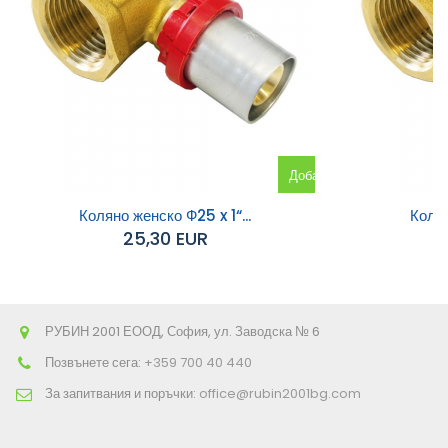
Добавяне
към
Коляно женско Ф25 x 1“...
Колян
25,30 EUR
количката
РУБИН 2001 ЕООД, София, ул. Заводска № 6
Позвънете сега:
+359 700 40 440
За запитвания и поръчки:
office@rubin2001bg.com