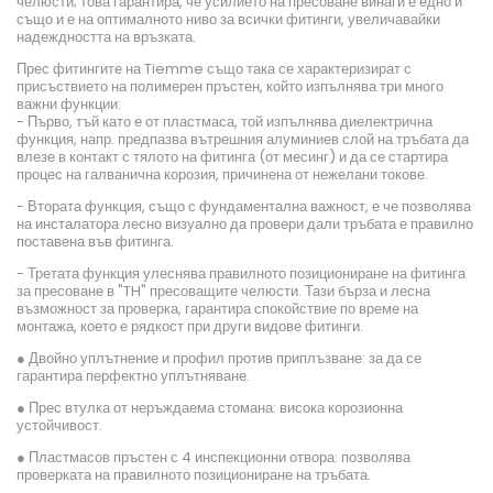
челюсти; това гарантира, че усилието на пресоване винаги е едно и
също и е на оптималното ниво за всички фитинги, увеличавайки
надеждността на връзката.
Прес фитингите на Tiemme също така се характеризират с
присъствието на полимерен пръстен, който изпълнява три много
важни функции:
- Първо, тъй като е от пластмаса, той изпълнява диелектрична
функция, напр. предпазва вътрешния алуминиев слой на тръбата да
влезе в контакт с тялото на фитинга (от месинг) и да се стартира
процес на галванична корозия, причинена от нежелани токове.
- Втората функция, също с фундаментална важност, е че позволява
на инсталатора лесно визуално да провери дали тръбата е правилно
поставена във фитинга.
- Третата функция улеснява правилното позициониране на фитинга
за пресоване в "TH" пресоващите челюсти. Тази бърза и лесна
възможност за проверка, гарантира спокойствие по време на
монтажа, което е рядкост при други видове фитинги.
● Двойно уплътнение и профил против приплъзване: за да се
гарантира перфектно уплътняване.
● Прес втулка от неръждаема стомана: висока корозионна
устойчивост.
● Пластмасов пръстен с 4 инспекционни отвора: позволява
проверката на правилното позициониране на тръбата.