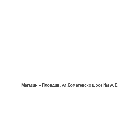
Магазин - Пловдив, ул.Коматевско шосе №196Е