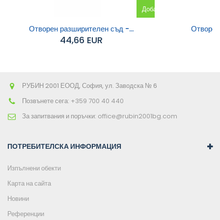
Добавяне
към
Отворен разширителен съд -...
Отворен 
44,66 EUR
количката
РУБИН 2001 ЕООД, София, ул. Заводска № 6
Позвънете сега:
+359 700 40 440
За запитвания и поръчки:
office@rubin2001bg.com
ПОТРЕБИТЕЛСКА ИНФОРМАЦИЯ
Изпълнени обекти
Карта на сайта
Новини
Референции