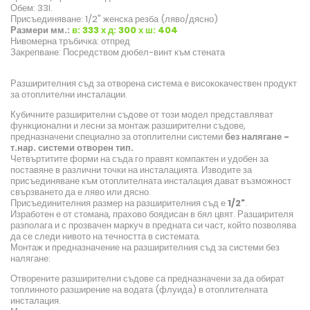
Обем: 33l.
Присъединяване: 1/2" женска резба (ляво/дясно)
Размери мм.:
в: 333 х д: 300 х ш: 404
Нивомерна тръбичка: отпред
Закрепване: Посредством дюбел-винт към стената
Разширителния съд за отворена система е висококачествен продукт
за отоплителни инсталации.
Кубичните разширителни съдове от този модел представляват
функционални и лесни за монтаж разширителни съдове,
предназначени специално за отоплителни системи
без налягане -
т.нар. системи отворен тип.
Четвъртитите форми на съда го правят компактен и удобен за
поставяне в различни точки на инсталацията. Изводите за
присъединяване към отоплителната инсталация дават възможност
свързването да е ляво или дясно.
Присъединителния размер на разширителния съд е
1/2"
.
Изработен е от стомана, прахово боядисан в бял цвят. Разширителя
разполага и с прозвачен маркуч в предната си част, който позволява
да се следи нивото на течността в системата.
Монтаж и предназначение на разширителния съд за системи без
налягане:
Отворените разширителни съдове са предназначени за да обират
топлинното разширение на водата (флуида) в отоплителната
инсталация.