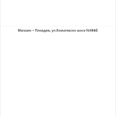
Магазин - Пловдив, ул.Коматевско шосе №196Е