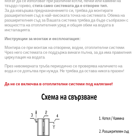
Могат да се използват при различни котли, печки или камини на
твърдо гориво,
стига само системата да е отворен тип.
За да извършва предназначението си, трябва да монтирате
разширителния съд в най-високата точка на системата. Обема на
разширителния съд за Вашата система трябва да бъде съобразен с
мощността на отоплителния уред и общия обем на водата в
инсталацията.
Инструкции за монтаж и експлоатация:
Монтира се при монтаж на отворени, водни, отоплителни системи.
Чрез него системата се поддържа винаги пълна, за да има правилния
циркулация на водата.
През нивомерната тръба периодично се проверява наличието на
вода и се допълва при нужда. Не трябва да остава никога празен!
Да не се включва в отоплителни системи под налягане!