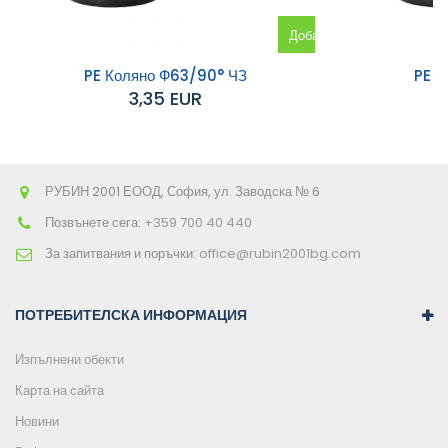
Добавяне
към
PE Коляно Ф63/90° ЧЗ
PE К
3,35 EUR
количката
РУБИН 2001 ЕООД, София, ул. Заводска № 6
Позвънете сега:
+359 700 40 440
За запитвания и поръчки:
office@rubin2001bg.com
ПОТРЕБИТЕЛСКА ИНФОРМАЦИЯ
Изпълнени обекти
Карта на сайта
Новини