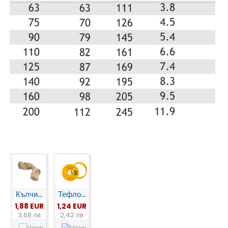
Кълчи...
Тефло...
1,88 EUR
1,24 EUR
3,68 лв
2,42 лв