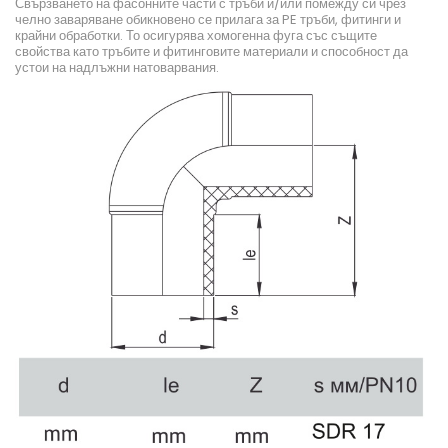
Свързването на фасонните части с тръби и/или помежду си чрез
челно заваряване обикновено се прилага за PE тръби, фитинги и
крайни обработки. То осигурява хомогенна фуга със същите
свойства като тръбите и фитинговите материали и способност да
устои на надлъжни натоварвания.