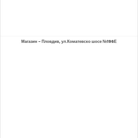
Магазин - Пловдив, ул.Коматевско шосе №196Е