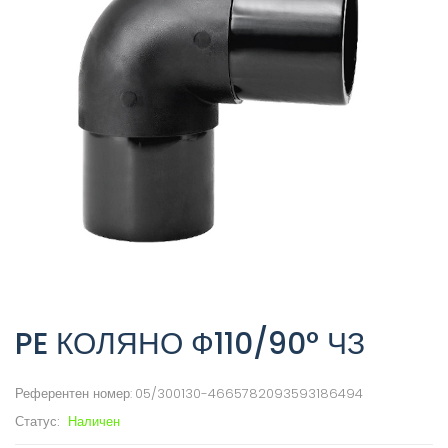
PE КОЛЯНО Ф110/90° ЧЗ
Референтен номер:
05/300130-4665782093593186494
Статус:
Наличен