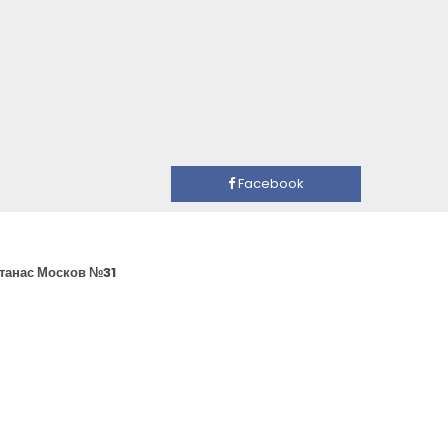
Facebook
Атанас Москов №31