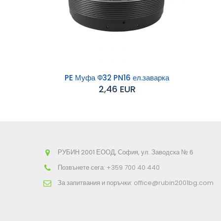
PE Муфа Ф32 PN16 ел.заварка
2,46 EUR
Добавяне към
Д
количката
РУБИН 2001 ЕООД, София, ул. Заводска № 6
Позвънете сега:
+359 700 40 440
За запитвания и поръчки:
office@rubin2001bg.com