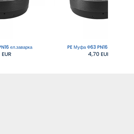
N16 ел.заварка
PE Муфа Ф63 PN16 ел.заварка
4 EUR
4,70 EUR
Добавяне към
количката