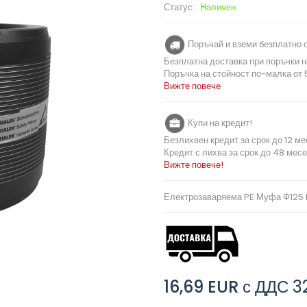
Статус:
Наличен
Поръчай и вземи безплатно о
Безплатна доставка при поръчки н
Поръчка на стойност по-малка от 5
Вижте повече
Купи на кредит!
Безлихвен кредит за срок до 12 ме
Кредит с лихва за срок до 48 месе
Вижте повече!
Електрозаваряема PE Муфа Ф125 
16,69 EUR
с ДДС
3