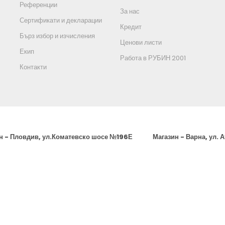
Референции
За нас
Сертификати и декларации
Кредит
Бърз избор и изчисления
Ценови листи
Екип
Работа в РУБИН 2001
Контакти
н - Пловдив, ул.Коматевско шосе №196Е
Магазин - Варна, ул. 