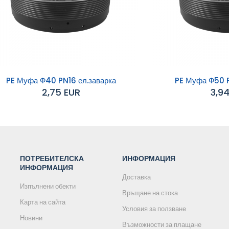
PE Муфа Ф40 PN16 ел.заварка
PE Муфа Ф50 P
2,75 EUR
3,9
обавяне към
Добавяне към
количката
количката
ПОТРЕБИТЕЛСКА
ИНФОРМАЦИЯ
ИНФОРМАЦИЯ
Доставка
Изпълнени обекти
Връщане на стока
Карта на сайта
Условия за ползване
Новини
Възможности за плащане