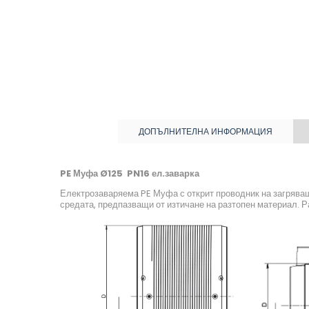
ДОПЪЛНИТЕЛНА ИНФОРМАЦИЯ
PE Муфа Ø125 PN16 ел.заварка
Електрозаваряема PE Муфа с открит проводник на загряващи
средата, предпазващи от изтичане на разтопен материал. 