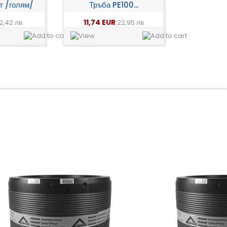
т /голям/
Тръба PE100...
11,74 EUR
2,42 лв
22,95 лв