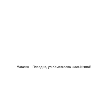
Магазин - Пловдив, ул.Коматевско шосе №196Е