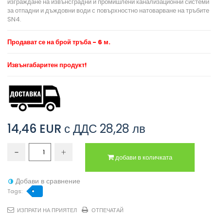
изграждане на извънсградни и промишлени канализационни системи
за отпадни и дъждовни води с повърхностно натоварване на тръбите
SN4.
Продават се на брой тръба - 6 м.
Извънгабаритен продукт!
14,46 EUR
с ДДС
28,28 лв
добави в количката
Добави в сравнение
Tags:
ИЗПРАТИ НА ПРИЯТЕЛ
ОТПЕЧАТАЙ