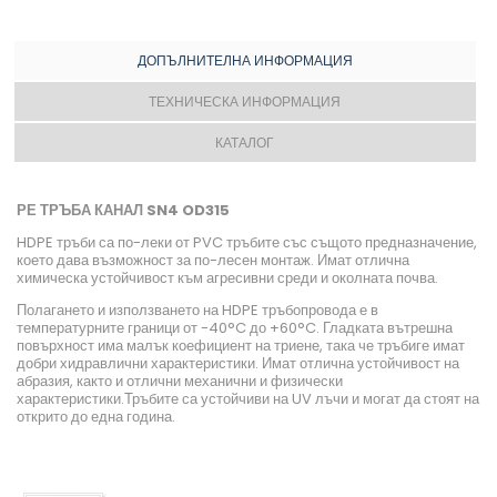
ДОПЪЛНИТЕЛНА ИНФОРМАЦИЯ
ТЕХНИЧЕСКА ИНФОРМАЦИЯ
КАТАЛОГ
РЕ ТРЪБА КАНАЛ SN4 OD315
HDPE тръби са по-леки от PVC тръбите със същото предназначение,
което дава възможност за по-лесен монтаж. Имат отлична
химическа устойчивост към агресивни среди и околната почва.
Полагането и използването на HDPE тръбопровода е в
температурните граници от -40°C до +60°C. Гладката вътрешна
повърхност има малък коефициент на триене, така че тръбиге имат
добри хидравлични характеристики. Имат отлична устойчивост на
абразия, както и отлични механични и физически
характеристики.Тръбите са устойчиви на UV лъчи и могат да стоят на
открито до една година.