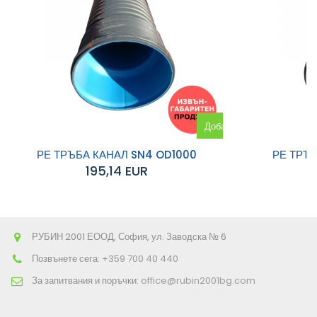
Добавяне
към
РЕ ТРЪБА КАНАЛ SN4 OD1000
РЕ ТРЪ
195,14 EUR
количката
РУБИН 2001 ЕООД, София, ул. Заводска № 6
Позвънете сега:
+359 700 40 440
За запитвания и поръчки:
office@rubin2001bg.com