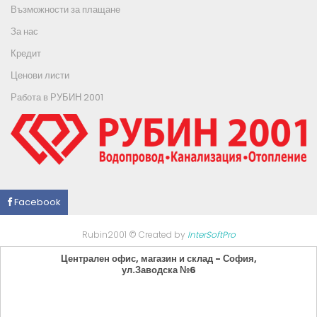
Възможности за плащане
За нас
Кредит
Ценови листи
Работа в РУБИН 2001
Facebook
Rubin2001 © Created by
InterSoftPro
Централен офис, магазин и склад - София,
ул.Заводска №6