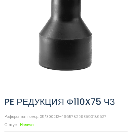
PE РЕДУКЦИЯ Ф110X75 ЧЗ
Референтен номер:
05/300212-4665782093593186527
Статус:
Наличен