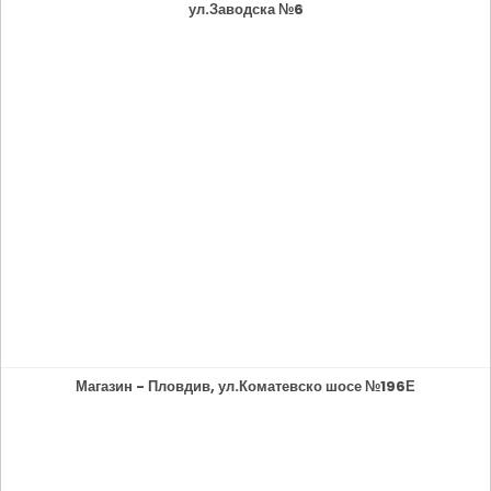
ул.Заводска №6
Магазин - Пловдив, ул.Коматевско шосе №196Е