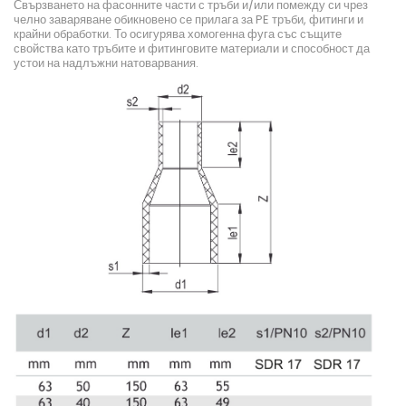
Свързването на фасонните части с тръби и/или помежду си чрез
челно заваряване обикновено се прилага за PE тръби, фитинги и
крайни обработки. То осигурява хомогенна фуга със същите
свойства като тръбите и фитинговите материали и способност да
устои на надлъжни натоварвания.