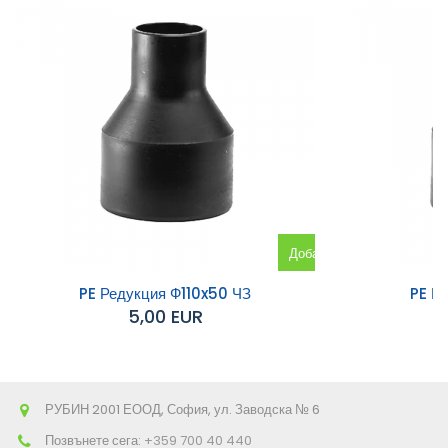
Добавяне
към
PE Редукция Ф110x50 ЧЗ
PE Р
5,00 EUR
количката
РУБИН 2001 ЕООД, София, ул. Заводска № 6
Позвънете сега:
+359 700 40 440