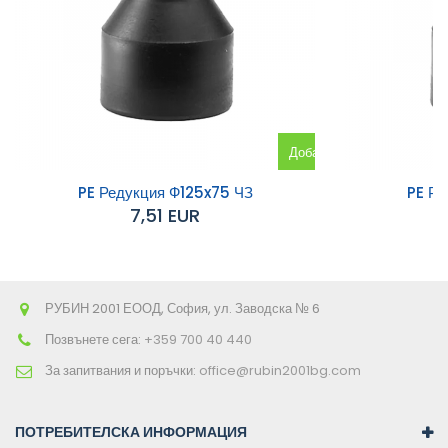
Добавяне
към
PE Редукция Ф125x75 ЧЗ
PE Ре
7,51 EUR
количката
РУБИН 2001 ЕООД, София, ул. Заводска № 6
Позвънете сега:
+359 700 40 440
За запитвания и поръчки:
office@rubin2001bg.com
ПОТРЕБИТЕЛСКА ИНФОРМАЦИЯ