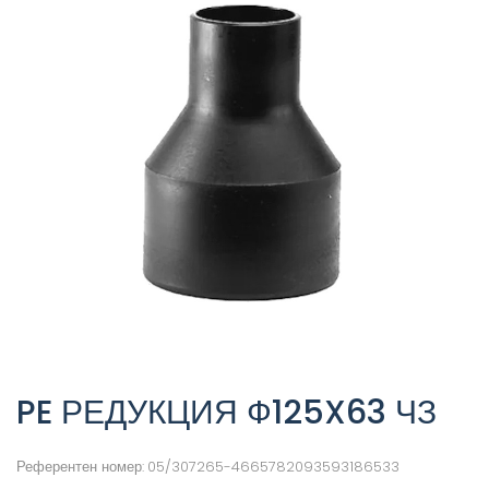
PE РЕДУКЦИЯ Ф125X63 ЧЗ
Референтен номер:
05/307265-4665782093593186533