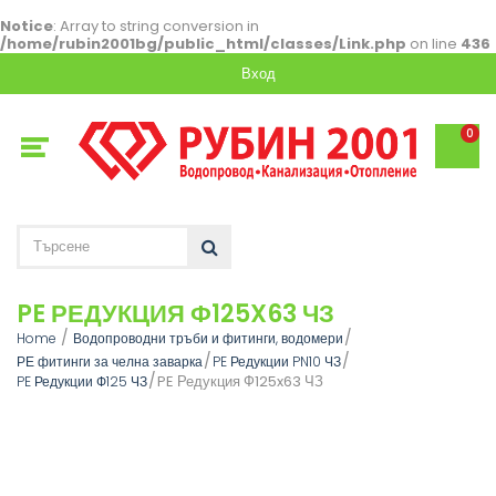
Notice
: Array to string conversion in
/home/rubin2001bg/public_html/classes/Link.php
on line
436
Вход
0
PE РЕДУКЦИЯ Ф125X63 ЧЗ
Home
Водопроводни тръби и фитинги, водомери
РЕ фитинги за челна заварка
PE Редукции PN10 ЧЗ
PE Редукция Ф125x63 ЧЗ
PE Редукции Ф125 ЧЗ