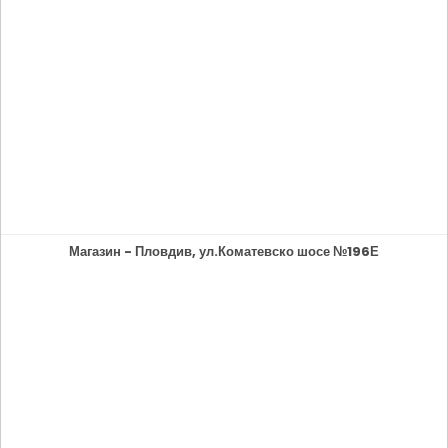
Магазин - Пловдив, ул.Коматевско шосе №196Е