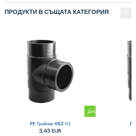
ПРОДУКТИ В СЪЩАТА КАТЕГОРИЯ
Добавяне
към
PE Тройник Ф63 ЧЗ
PE
3,43 EUR
количката