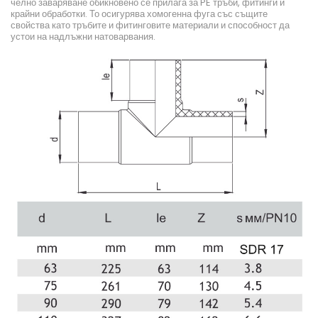
челно заваряване обикновено се прилага за PE тръби, фитинги и
крайни обработки. То осигурява хомогенна фуга със същите
свойства като тръбите и фитинговите материали и способност да
устои на надлъжни натоварвания.