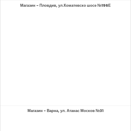
Магазин - Пловдив, ул.Коматевско шосе №196Е
Магазин - Варна, ул. Атанас Москов №31