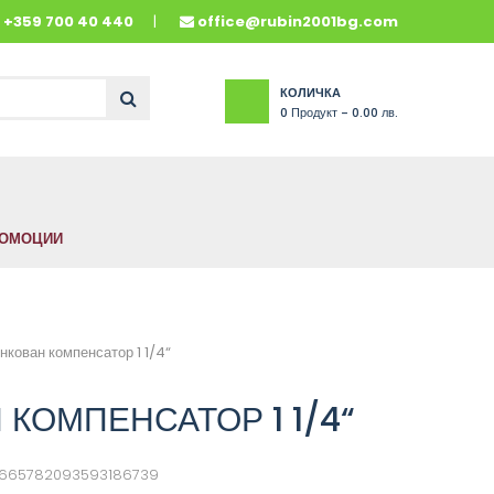
и
+359 700 40 440
office@rubin2001bg.com
КОЛИЧКА
0
Продукт -
0.00 лв.
ОМОЦИИ
нкован компенсатор 1 1/4“
КОМПЕНСАТОР 1 1/4“
665782093593186739