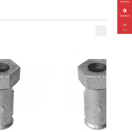
Количка
Сравнете
горе