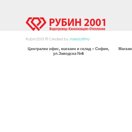
Rubin2001 © Created by
InterSoftPro
Централен офис, магазин и склад - София,
Магази
ул.Заводска №6