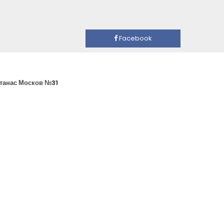
Facebook
Атанас Москов №31