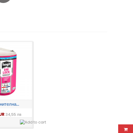
ителна...
EUR
34,55 лв