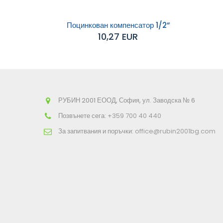
Поцинкован компенсатор 1/2“
10,27 EUR
Добавяне към
Д
количката
РУБИН 2001 ЕООД, София, ул. Заводска № 6
Позвънете сега:
+359 700 40 440
За запитвания и поръчки:
office@rubin2001bg.com