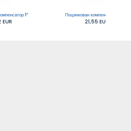
омпенсатор 1“
Поцинкован компенсатор 1 1/2“
2 EUR
21,55 EUR
Добавяне към
количката