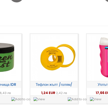
лчища IDR
Тефлон жълт /голям/
Уплътн
1,24 EUR
17,66 
6,43 лв
2,42 лв