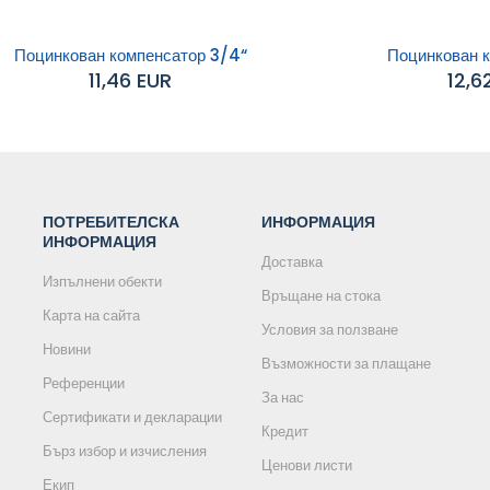
Поцинкован компенсатор 3/4“
Поцинкован к
11,46 EUR
12,6
обавяне към
Добавяне към
количката
количката
ПОТРЕБИТЕЛСКА
ИНФОРМАЦИЯ
ИНФОРМАЦИЯ
Доставка
Изпълнени обекти
Връщане на стока
Карта на сайта
Условия за ползване
Новини
Възможности за плащане
Референции
За нас
Сертификати и декларации
Кредит
Бърз избор и изчисления
Ценови листи
Екип