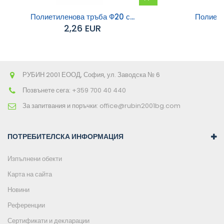
към
Полиетиленова тръба Ф20 с...
Полиети
2,26 EUR
количката
РУБИН 2001 ЕООД, София, ул. Заводска № 6
Позвънете сега:
+359 700 40 440
За запитвания и поръчки:
office@rubin2001bg.com
ПОТРЕБИТЕЛСКА ИНФОРМАЦИЯ
Изпълнени обекти
Карта на сайта
Новини
Референции
Сертификати и декларации