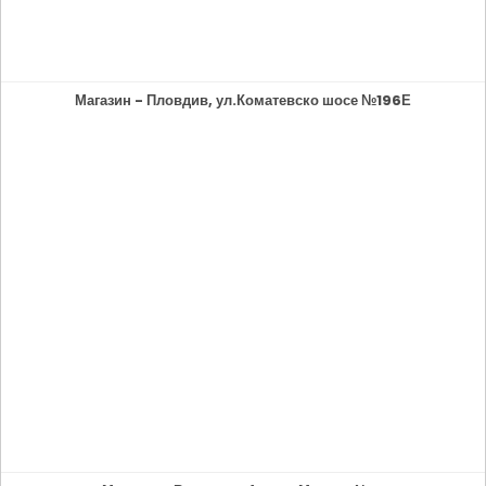
Магазин - Пловдив, ул.Коматевско шосе №196Е