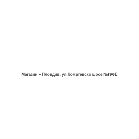
Магазин - Пловдив, ул.Коматевско шосе №196Е