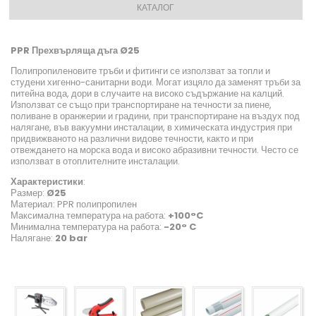
КАТАЛОГ
PPR Прехвърляща дъга Ø25
Полипропиленовите тръби и фитинги се използват за топли и
студени хигенно-санитарни води. Могат изцяло да заменят тръби за
питейна вода, дори в случаите на високо съдържание на калций.
Използват се също при транспортиране на течности за пиене,
поливане в оранжерии и градини, при транспортиране на въздух под
налягане, във вакуумни инсталации, в химическата индустрия при
придвижваното на различни видове течности, както и при
отвеждането на морска вода и високо абразивни течности. Често се
използват в отоплителните инсталации.
Характеристики
:
Размер:
Ø25
Материал: PPR полипропилен
Максимална температура на работа:
+100°C
Минимална температура на работа:
-20° C
Налягане:
20 bar