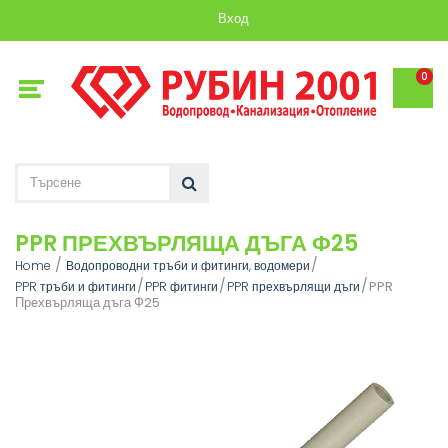
Вход
0
PPR ПРЕХВЪРЛЯЩА ДЪГА Ф25
Home
Водопроводни тръби и фитинги, водомери
PPR
PPR тръби и фитинги
PPR фитинги
PPR прехвърлящи дъги
Прехвърляща дъга Ф25