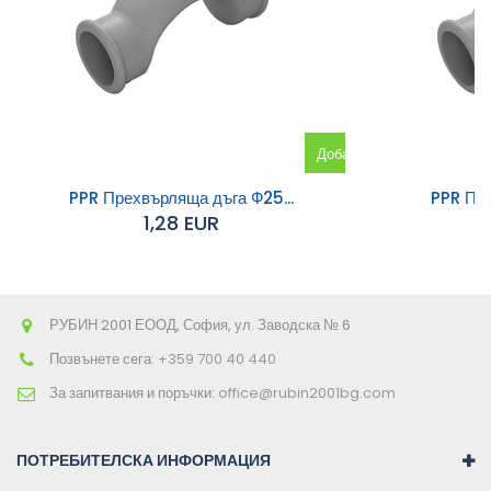
Добавяне
към
PPR Прехвърляща дъга Ф25...
PPR Пре
1,28 EUR
количката
РУБИН 2001 ЕООД, София, ул. Заводска № 6
Позвънете сега:
+359 700 40 440
За запитвания и поръчки:
office@rubin2001bg.com
ПОТРЕБИТЕЛСКА ИНФОРМАЦИЯ