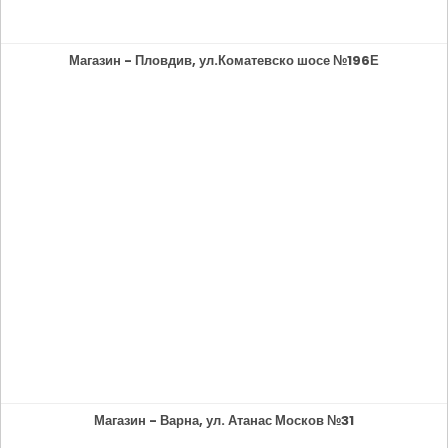
Магазин - Пловдив, ул.Коматевско шосе №196Е
Магазин - Варна, ул. Атанас Москов №31