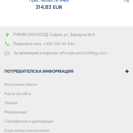
Прес челюсти Ф40
Пре
314,83 EUR
4
количката
РУБИН 2001 ЕООД, София, ул. Заводска № 6
Позвънете сега:
+359 700 40 440
За запитвания и поръчки:
office@rubin2001bg.com
ПОТРЕБИТЕЛСКА ИНФОРМАЦИЯ
Изпълнени обекти
Карта на сайта
Новини
Референции
Сертификати и декларации
Бърз избор и изчисления