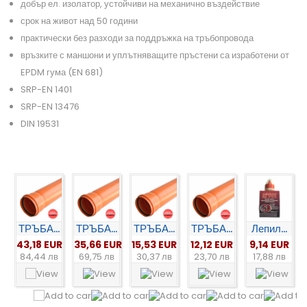
добър ел. изолатор, устойчиви на механично въздействие
срок на живот над 50 години
практически без разходи за поддръжка на тръбопровода
връзките с маншони и уплътняващите пръстени са изработени от
EPDM гума (EN 681)
SRP-EN 1401
SRP-EN 13476
DIN 19531
ТРЪБА...
ТРЪБА...
ТРЪБА...
ТРЪБА...
Лепил...
43,18 EUR
35,66 EUR
15,53 EUR
12,12 EUR
9,14 EUR
84,44 лв
69,75 лв
30,37 лв
23,70 лв
17,88 лв