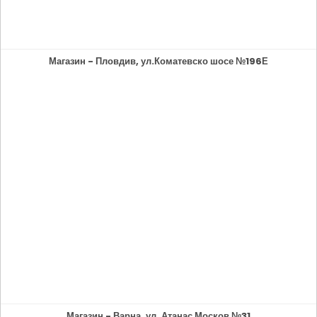
Магазин - Пловдив, ул.Коматевско шосе №196Е
Магазин - Варна, ул. Атанас Москов №31