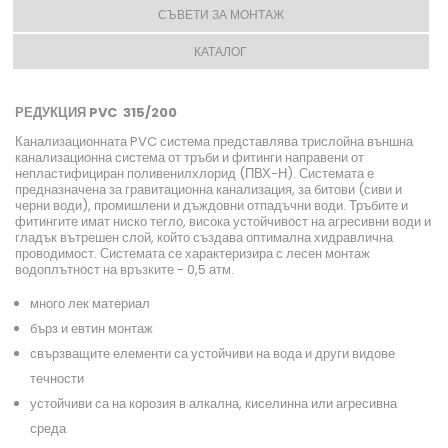
СЪВЕТИ ЗА МОНТАЖ
КАТАЛОГ
РЕДУКЦИЯ PVC 315/200
Канализационната PVC система представлява трислойна външна
канализационна система от тръби и фитинги направени от
непластифициран поливенилхлорид (ПВХ-Н). Системата е
предназначена за гравитационна канализация, за битови (сиви и
черни води), промишлени и дъждовни отпадъчни води. Тръбите и
фитингите имат ниско тегло, висока устойчивост на агресивни води и
гладък вътрешен слой, който създава оптимална хидравлична
проводимост. Системата се характеризира с лесен монтаж
водоплътност на връзките - 0,5 атм.
много лек материал
бърз и евтин монтаж
свързващите елементи са устойчиви на вода и други видове
течности
устойчиви са на корозия в алкална, киселинна или агресивна
среда