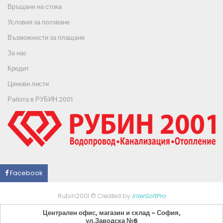
Връщане на стока
Условия за ползване
Възможности за плащане
За нас
Кредит
Ценови листи
Работа в РУБИН 2001
Facebook
Rubin2001 © Created by
InterSoftPro
Централен офис, магазин и склад - София,
ул.Заводска №6