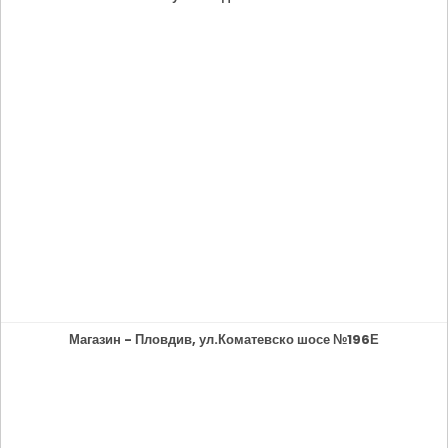
Магазин - Пловдив, ул.Коматевско шосе №196Е