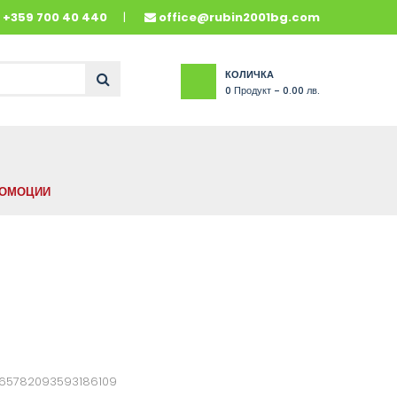
и
+359 700 40 440
office@rubin2001bg.com
КОЛИЧКА
0
Продукт -
0.00 лв.
ОМОЦИИ
665782093593186109