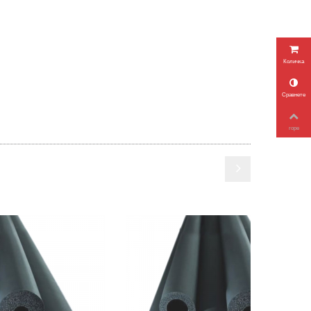
Количка
Сравнете
горе