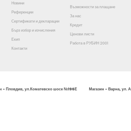
Новини
Възможности за плащане
Референции
За нас
Сертификати и декларации
Кредит
Бърз избор и изчисления
Ценови листи
Екип
Работа в РУБИН 2001
Контакти
н - Пловдив, ул.Коматевско шосе №196Е
Магазин - Варна, ул. 