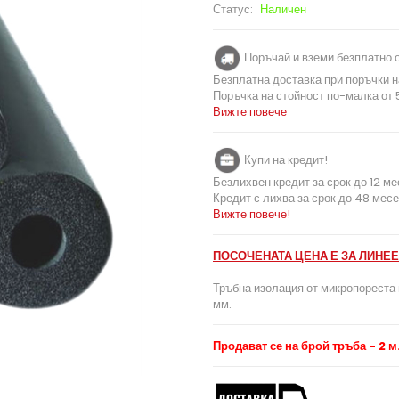
Статус:
Наличен
Поръчай и вземи безплатно о
Безплатна доставка при поръчки н
Поръчка на стойност по-малка от 5
Вижте повече
Купи на кредит!
Безлихвен кредит за срок до 12 ме
Кредит с лихва за срок до 48 месе
Вижте повече!
ПОСОЧЕНАТА ЦЕНА Е ЗА ЛИНЕЕ
Тръбна изолация от микропореста 
мм.
Продават се на брой тръба - 2 м