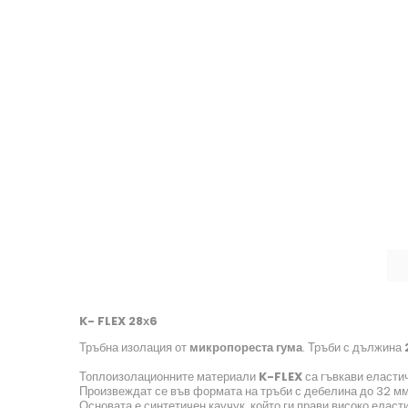
K- FLEX 28х6
Тръбна изолация от
микропореста гума
. Тръби с дължина
Топлоизолационните материали
K-FLEX
са гъвкави еласти
Произвеждат се във формата на тръби с дебелина до 32 мм
Основата е синтетичен каучук, който ги прави високо еласт