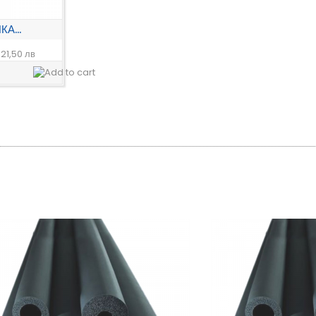
А...
R
21,50 лв