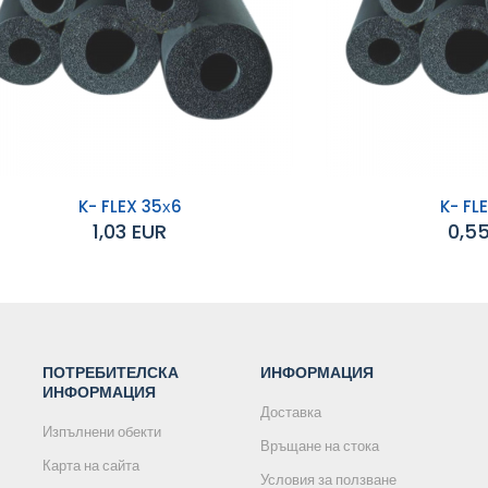
K- FLEX 35х6
K- FL
1,03 EUR
0,5
обавяне към
Добавяне към
количката
количката
ПОТРЕБИТЕЛСКА
ИНФОРМАЦИЯ
ИНФОРМАЦИЯ
Доставка
Изпълнени обекти
Връщане на стока
Карта на сайта
Условия за ползване