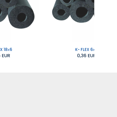
EX 18х6
K- FLEX 6х6
5 EUR
0,36 EUR
Добавяне към
количката