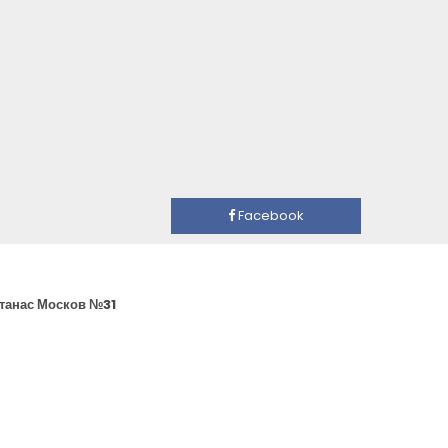
Facebook
Атанас Москов №31