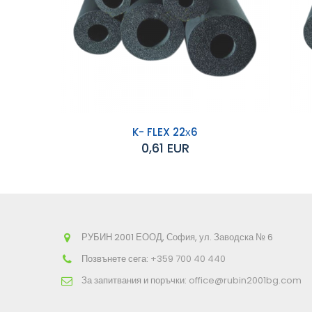
K- FLEX 22х6
0,61 EUR
Добавяне към
Д
количката
РУБИН 2001 ЕООД, София, ул. Заводска № 6
Позвънете сега:
+359 700 40 440
За запитвания и поръчки:
office@rubin2001bg.com