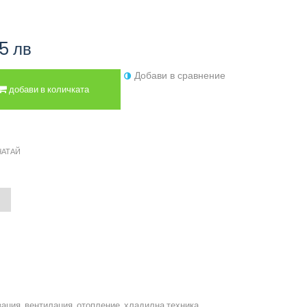
55 лв
Добави в сравнение
добави в количката
ЧАТАЙ
зация, вентилация, отопление, хладилна техника.