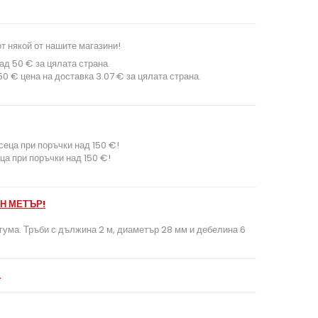
т някой от нашите магазини!
ад 50 € за цялата страна.
0 € цена на доставка 3.07 € за цялата страна.
сеца при поръчки над 150 €!
ца при поръчки над 150 €!
Н МЕТЪР!
гума. Тръби с дължина 2 м, диаметър 28 мм и дебелина 6
.