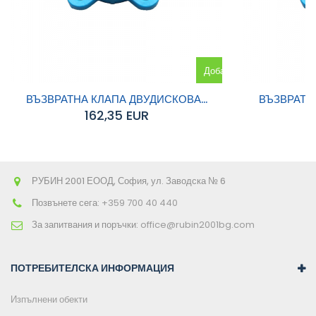
Добавяне
към
ВЪЗВРАТНА КЛАПА ДВУДИСКОВА...
ВЪЗВРАТНА
162,35 EUR
количката
РУБИН 2001 ЕООД, София, ул. Заводска № 6
Позвънете сега:
+359 700 40 440
За запитвания и поръчки:
office@rubin2001bg.com
ПОТРЕБИТЕЛСКА ИНФОРМАЦИЯ
Изпълнени обекти