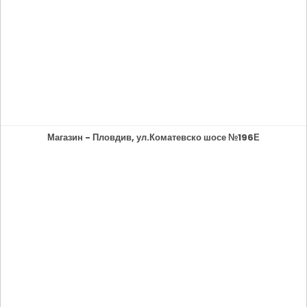
Магазин - Пловдив, ул.Коматевско шосе №196Е