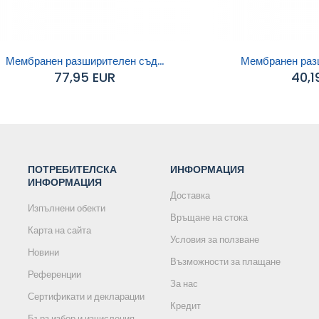
Мембранен разширителен съд...
Мембранен разш
77,95 EUR
40,1
обавяне към
Добавяне към
количката
количката
ПОТРЕБИТЕЛСКА
ИНФОРМАЦИЯ
ИНФОРМАЦИЯ
Доставка
Изпълнени обекти
Връщане на стока
Карта на сайта
Условия за ползване
Новини
Възможности за плащане
Референции
За нас
Сертификати и декларации
Кредит
Бърз избор и изчисления