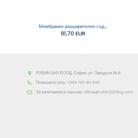
Мембранен разширителен съд...
91,70 EUR
Добавяне към
Д
количката
РУБИН 2001 ЕООД, София, ул. Заводска № 6
Позвънете сега:
+359 700 40 440
За запитвания и поръчки:
office@rubin2001bg.com