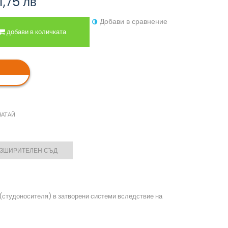
1,75 лв
Добави в сравнение
добави в количката
ЧАТАЙ
АЗШИРИТЕЛЕН СЪД
(студоносителя) в затворени системи вследствие на