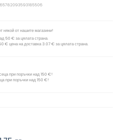
665782093593185506
т някой от нашите магазини!
ад 50 € за цялата страна.
0 € цена на доставка 3.07 € за цялата страна.
сеца при поръчки над 150 €!
ца при поръчки над 150 €!
.