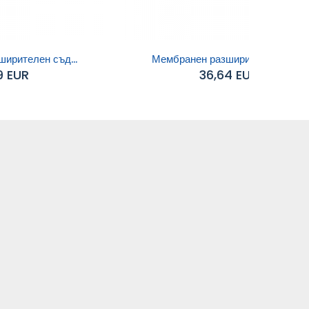
ирителен съд...
Мембранен разширителен съд...
9 EUR
36,64 EUR
Добавяне към
количката