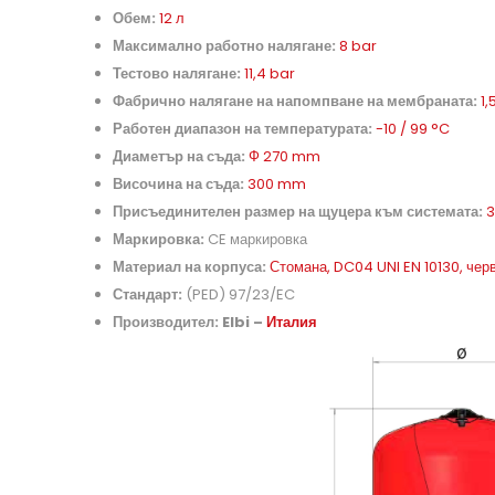
Обем:
12 л
Максимално работно налягане:
8 bar
Тестово налягане:
11,4 bar
Фабрично налягане на напомпване на мембраната:
1,
Работен диапазон на температурата:
-10 / 99 °C
Диаметър на съда:
Ф 270 mm
Височина на съда:
300 mm
Присъединителен размер на щуцера към системата:
3
Маркировка:
CE маркировка
Материал на корпуса:
Стомана, DC04 UNI EN 10130, чер
Стандарт:
(PED) 97/23/EC
Производител: Elbi –
Италия