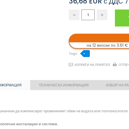
36,68 EUR
с ДДС
7
на 12 вноски по 3.61 €
Tags:
ИЗПРАТИ НА ПРИЯТЕЛ
ОТПЕ
НФОРМАЦИЯ
ТЕХНИЧЕСКА ИНФОРМАЦИЯ
ИЗБОР НА Р
значени да компенсират промененият обем на водата или топлоносителя 
логични инсталации и системи.